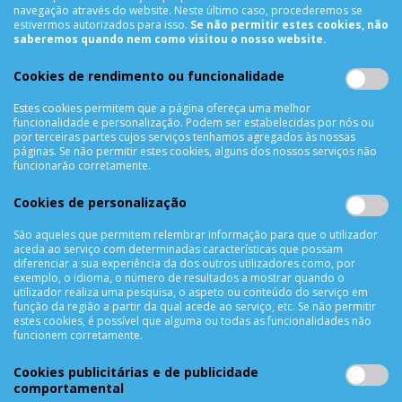
Termos & Condições
navegação através do website. Neste último caso, procederemos se
estivermos autorizados para isso.
Se não permitir estes cookies, não
Política de Privacidade
saberemos quando nem como visitou o nosso website.
Trocas & Devoluções
Métodos de Pagamento
Cookies de rendimento ou funcionalidade
Resolução de Litígios
Estes cookies permitem que a página ofereça uma melhor
Livro de reclamações
funcionalidade e personalização. Podem ser estabelecidas por nós ou
por terceiras partes cujos serviços tenhamos agregados às nossas
Mapa do site
páginas. Se não permitir estes cookies, alguns dos nossos serviços não
funcionarão corretamente.
APOIO AO CLIENTE
Cookies de personalização
Criar Conta
As Minhas Encomendas
São aqueles que permitem relembrar informação para que o utilizador
aceda ao serviço com determinadas características que possam
Lista de Desejos
diferenciar a sua experiência da dos outros utilizadores como, por
Lista de Comparação
exemplo, o idioma, o número de resultados a mostrar quando o
utilizador realiza uma pesquisa, o aspeto ou conteúdo do serviço em
Solicitar uma Devolução
função da região a partir da qual acede ao serviço, etc. Se não permitir
estes cookies, é possível que alguma ou todas as funcionalidades não
Expedição
funcionem corretamente.
Utilização de Cookies
Cookies publicitárias e de publicidade
NEWSLETTER
comportamental