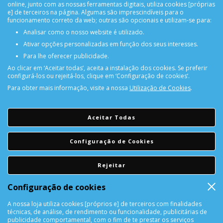
online, junto com as nossas ferramentas digitais, utiliza cookies [próprias
e] de terceiros na página. Algumas são imprescindíveis para o
funcionamento correto da web; outras são opcionais e utilizam-se para:
Analisar como o nosso website é utilizado.
Ativar opções personalizadas em função dos seus interesses.
PORTES GRÁTIS
Para lhe oferecer publicidade.
Encomendas acima de 150€
Ao clicar em ‘Aceitar todas’, aceita a instalação dos cookies. Se preferir
configurá-los ou rejeitá-los, clique em ‘Configuração de cookies’.
Para obter mais informação, visite a nossa
Utilização de Cookies
.
CONSULTAR REPARAÇÃO
Consulte aqui a sua reparação
Aceitar Todas
DEVOLUÇÕES
Configuração de Cookies
Devolução Garantida!
Rejeitar
SUPORTE ONLINE
Configuração de cookies
A nossa loja utiliza cookies [próprios e] de terceiros com finalidades
técnicas, de análise, de rendimento ou funcionalidade, publicitárias de
publicidade comportamental, com o fim de te prestar os serviços