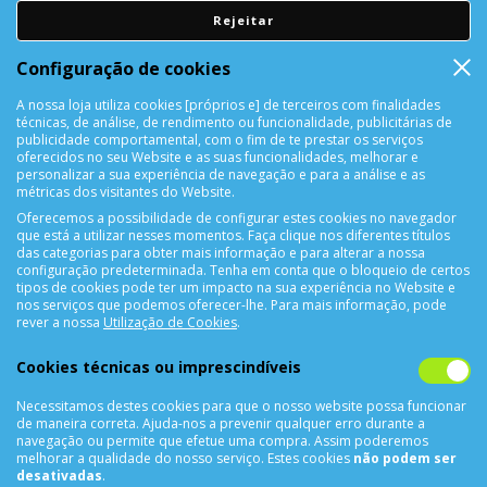
Rejeitar
DEVOLUÇÕES
Configuração de cookies
Devolução Garantida!
A nossa loja utiliza cookies [próprios e] de terceiros com finalidades
técnicas, de análise, de rendimento ou funcionalidade, publicitárias de
SUPORTE ONLINE
publicidade comportamental, com o fim de te prestar os serviços
oferecidos no seu Website e as suas funcionalidades, melhorar e
personalizar a sua experiência de navegação e para a análise e as
métricas dos visitantes do Website.
Oferecemos a possibilidade de configurar estes cookies no navegador
que está a utilizar nesses momentos. Faça clique nos diferentes títulos
das categorias para obter mais informação e para alterar a nossa
configuração predeterminada. Tenha em conta que o bloqueio de certos
tipos de cookies pode ter um impacto na sua experiência no Website e
nos serviços que podemos oferecer-lhe. Para mais informação, pode
CONTACTOS
rever a nossa
Utilização de Cookies
.
Rua Álvaro Castelões Nº413 R/C
Cookies técnicas ou imprescindíveis
4450-042 Matosinhos Portugal
Necessitamos destes cookies para que o nosso website possa funcionar
comercial@cellrepair.pt
de maneira correta. Ajuda-nos a prevenir qualquer erro durante a
vendas@cellrepair.pt
navegação ou permite que efetue uma compra. Assim poderemos
melhorar a qualidade do nosso serviço. Estes cookies
não podem ser
229 380 496
Chamada para a rede fixa nacional
desativadas
.