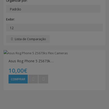
Organizar por:
Exibir:
Lista de Comparação
A
sus Rog Phone 5 ZS673ks Flex Cameras
10,00€
COMPRAR