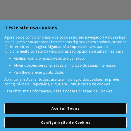
Este site usa cookies
Agora pode controlar o uso dos cookies no seu navegador! A nossa loja
online, junto com as nossas ferramentas digitais, utiliza cookies [próprias
e] de terceiros na página. Algumas são imprescindíveis para o
funcionamento correto da web; outras são opcionais e utilizam-se para:
Analisar como o nosso website é utilizado.
Ativar opções personalizadas em função dos seus interesses.
Para lhe oferecer publicidade.
Ao clicar em ‘Aceitar todas’, aceita a instalação dos cookies. Se preferir
configurá-los ou rejeitá-los, clique em ‘Configuração de cookies’.
Para obter mais informação, visite a nossa
Utilização de Cookies
.
PORTES GRÁTIS
Encomendas acima de 150€
Aceitar Todas
CONSULTAR REPARAÇÃO
Configuração de Cookies
Consulte aqui a sua reparação