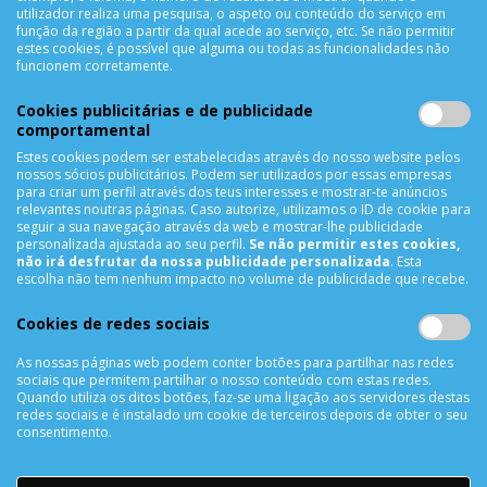
Criar Conta
utilizador realiza uma pesquisa, o aspeto ou conteúdo do serviço em
função da região a partir da qual acede ao serviço, etc. Se não permitir
As Minhas Encomendas
estes cookies, é possível que alguma ou todas as funcionalidades não
Lista de Desejos
funcionem corretamente.
Lista de Comparação
Cookies publicitárias e de publicidade
Solicitar uma Devolução
comportamental
Expedição
Estes cookies podem ser estabelecidas através do nosso website pelos
Utilização de Cookies
nossos sócios publicitários. Podem ser utilizados por essas empresas
para criar um perfil através dos teus interesses e mostrar-te anúncios
relevantes noutras páginas. Caso autorize, utilizamos o ID de cookie para
NEWSLETTER
seguir a sua navegação através da web e mostrar-lhe publicidade
personalizada ajustada ao seu perfil.
Se não permitir estes cookies,
não irá desfrutar da nossa publicidade personalizada
. Esta
escolha não tem nenhum impacto no volume de publicidade que recebe.
SUBSCREVER
Cookies de redes sociais
As nossas páginas web podem conter botões para partilhar nas redes
sociais que permitem partilhar o nosso conteúdo com estas redes.
REDES SOCIAIS
Quando utiliza os ditos botões, faz-se uma ligação aos servidores destas
redes sociais e é instalado um cookie de terceiros depois de obter o seu
consentimento.