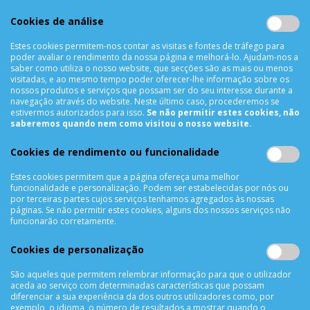
910 991 733
Chamada para a rede móvel nacional MEO
Cookies de análise
910991733
Estes cookies permitem-nos contar as visitas e fontes de tráfego para
Segunda a Sexta das 10h00 às 19h00
poder avaliar o rendimento da nossa página e melhorá-lo. Ajudam-nos a
saber como utiliza o nosso website, que secções são as mais ou menos
Sábado das 9h00 às 13h00
visitadas, e ao mesmo tempo poder oferecer-lhe informação sobre os
nossos produtos e serviços que possam ser do seu interesse durante a
navegação através do website. Neste último caso, procederemos se
estivermos autorizados para isso.
Se não permitir estes cookies, não
INFORMAÇÕES
saberemos quando nem como visitou o nosso website.
Sobre Nós
Cookies de rendimento ou funcionalidade
Termos & Condições
Política de Privacidade
Estes cookies permitem que a página ofereça uma melhor
funcionalidade e personalização. Podem ser estabelecidas por nós ou
Trocas & Devoluções
por terceiras partes cujos serviços tenhamos agregados às nossas
páginas. Se não permitir estes cookies, alguns dos nossos serviços não
Métodos de Pagamento
funcionarão corretamente.
Resolução de Litígios
Livro de reclamações
Cookies de personalização
Mapa do site
São aqueles que permitem relembrar informação para que o utilizador
aceda ao serviço com determinadas características que possam
APOIO AO CLIENTE
diferenciar a sua experiência da dos outros utilizadores como, por
exemplo, o idioma, o número de resultados a mostrar quando o