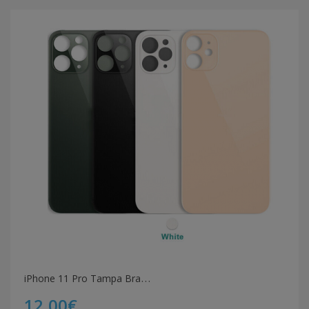
i
Phone 11 Pro Tampa Branca
12,00€