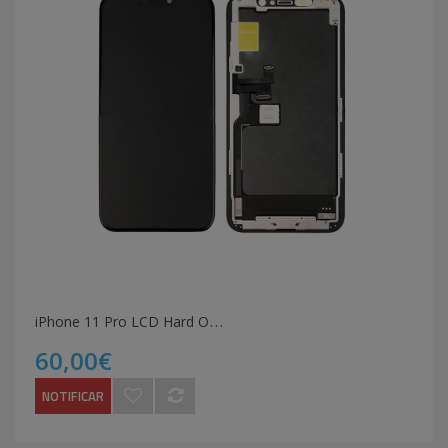
i
Phone 11 Pro LCD Hard Oled
60,00€
NOTIFICAR