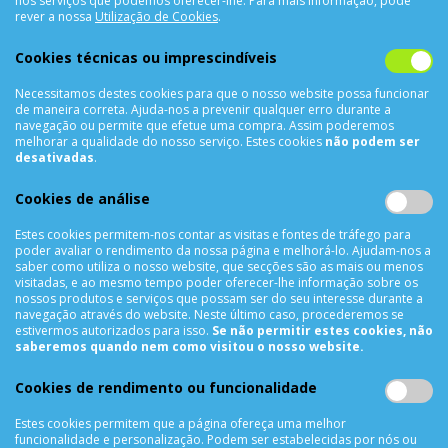
nos serviços que podemos oferecer-lhe. Para mais informação, pode
CONTACTOS
rever a nossa
Utilização de Cookies
.
Rua Álvaro Castelões Nº413 R/C
Cookies técnicas ou imprescindíveis
4450-042 Matosinhos Portugal
Necessitamos destes cookies para que o nosso website possa funcionar
comercial@cellrepair.pt
de maneira correta. Ajuda-nos a prevenir qualquer erro durante a
vendas@cellrepair.pt
navegação ou permite que efetue uma compra. Assim poderemos
melhorar a qualidade do nosso serviço. Estes cookies
não podem ser
229 380 496
Chamada para a rede fixa nacional
desativadas
.
910 991 733
Chamada para a rede móvel nacional MEO
Cookies de análise
910991733
Estes cookies permitem-nos contar as visitas e fontes de tráfego para
Segunda a Sexta das 10h00 às 19h00
poder avaliar o rendimento da nossa página e melhorá-lo. Ajudam-nos a
Sábado das 9h00 às 13h00
saber como utiliza o nosso website, que secções são as mais ou menos
visitadas, e ao mesmo tempo poder oferecer-lhe informação sobre os
nossos produtos e serviços que possam ser do seu interesse durante a
navegação através do website. Neste último caso, procederemos se
estivermos autorizados para isso.
Se não permitir estes cookies, não
INFORMAÇÕES
saberemos quando nem como visitou o nosso website.
Sobre Nós
Cookies de rendimento ou funcionalidade
Termos & Condições
Política de Privacidade
Estes cookies permitem que a página ofereça uma melhor
funcionalidade e personalização. Podem ser estabelecidas por nós ou
Trocas & Devoluções