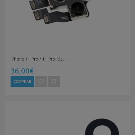
i
Phone 11 Pro / 11 Pro Max Câmara Traseira
36,00€
COMPRAR