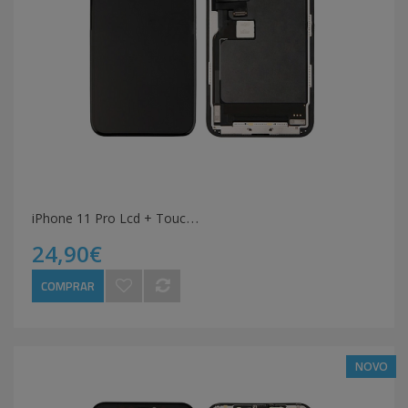
i
Phone 11 Pro Lcd + Touch Preto
24,90€
COMPRAR
NOVO