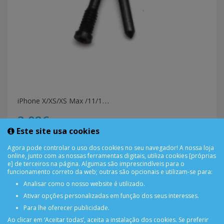
i
Phone X/XS/XS Max /11/11 Pro / 11 Pro Max / 12 /12 Mini /12 Pro /12 Pro Max Kit 2 Parafusos Inferiores
3,08€
Este site usa cookies
COMPRAR
Agora pode controlar o uso dos cookies no seu navegador! A nossa loja
online, junto com as nossas ferramentas digitais, utiliza cookies [próprias
e] de terceiros na página. Algumas são imprescindíveis para o
funcionamento correto da web; outras são opcionais e utilizam-se para:
Analisar como o nosso website é utilizado.
Ativar opções personalizadas em função dos seus interesses.
Para lhe oferecer publicidade.
Ao clicar em ‘Aceitar todas’, aceita a instalação dos cookies. Se preferir