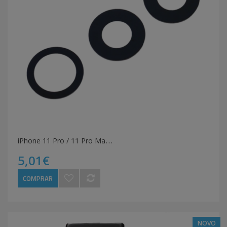
i
Phone 11 Pro / 11 Pro Max Lente Câmara
5,01€
COMPRAR
NOVO