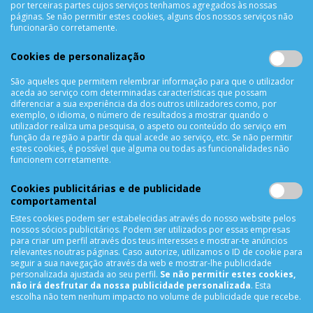
por terceiras partes cujos serviços tenhamos agregados às nossas
Métodos de Pagamento
páginas. Se não permitir estes cookies, alguns dos nossos serviços não
funcionarão corretamente.
Resolução de Litígios
Livro de reclamações
Cookies de personalização
Mapa do site
São aqueles que permitem relembrar informação para que o utilizador
aceda ao serviço com determinadas características que possam
APOIO AO CLIENTE
diferenciar a sua experiência da dos outros utilizadores como, por
exemplo, o idioma, o número de resultados a mostrar quando o
Criar Conta
utilizador realiza uma pesquisa, o aspeto ou conteúdo do serviço em
função da região a partir da qual acede ao serviço, etc. Se não permitir
As Minhas Encomendas
estes cookies, é possível que alguma ou todas as funcionalidades não
Lista de Desejos
funcionem corretamente.
Lista de Comparação
Cookies publicitárias e de publicidade
Solicitar uma Devolução
comportamental
Expedição
Estes cookies podem ser estabelecidas através do nosso website pelos
Utilização de Cookies
nossos sócios publicitários. Podem ser utilizados por essas empresas
para criar um perfil através dos teus interesses e mostrar-te anúncios
relevantes noutras páginas. Caso autorize, utilizamos o ID de cookie para
NEWSLETTER
seguir a sua navegação através da web e mostrar-lhe publicidade
personalizada ajustada ao seu perfil.
Se não permitir estes cookies,
não irá desfrutar da nossa publicidade personalizada
. Esta
escolha não tem nenhum impacto no volume de publicidade que recebe.
SUBSCREVER