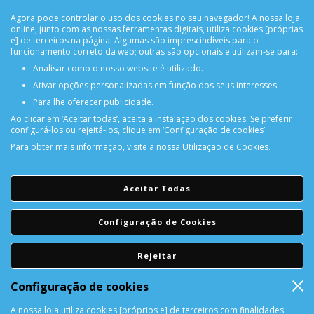
apresentados já
*Os valores 
 incluem IVA à taxa legal em vigor. 
Agora pode controlar o uso dos cookies no seu navegador! A nossa loja
online, junto com as nossas ferramentas digitais, utiliza cookies [próprias
e] de terceiros na página. Algumas são imprescindíveis para o
funcionamento correto da web; outras são opcionais e utilizam-se para:
Analisar como o nosso website é utilizado.
Ativar opções personalizadas em função dos seus interesses.
Para lhe oferecer publicidade.
Ao clicar em ‘Aceitar todas’, aceita a instalação dos cookies. Se preferir
configurá-los ou rejeitá-los, clique em ‘Configuração de cookies’.
Para obter mais informação, visite a nossa
Utilização de Cookies
.
PORTES GRÁTIS
Encomendas acima de 150€
Aceitar Todas
CONSULTAR REPARAÇÃO
Consulte aqui a sua reparação
Configuração de Cookies
Rejeitar
DEVOLUÇÕES
Devolução Garantida!
Configuração de cookies
A nossa loja utiliza cookies [próprios e] de terceiros com finalidades