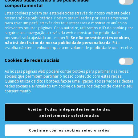
Expedição
comportamental
Utilização de Cookies
Estes cookies podem ser estabelecidas através do nosso website pelos
nossos sócios publicitários. Podem ser utilizados por essas empresas
para criar um perfil através dos teus interesses e mostrar-te anúncios
NEWSLETTER
relevantes noutras páginas. Caso autorize, utilizamos o ID de cookie para
seguir a sua navegação através da web e mostrar-lhe publicidade
personalizada ajustada ao seu perfil.
Se não permitir estes cookies,
não irá desfrutar da nossa publicidade personalizada
. Esta
escolha não tem nenhum impacto no volume de publicidade que recebe.
SUBSCREVER
Cookies de redes sociais
As nossas páginas web podem conter botões para partilhar nas redes
REDES SOCIAIS
sociais que permitem partilhar o nosso conteúdo com estas redes.
Quando utiliza os ditos botões, faz-se uma ligação aos servidores destas
redes sociais e é instalado um cookie de terceiros depois de obter o seu
consentimento.
Aceitar Todas independentemente das
anteriormente selecionadas
© Todos os direitos reservados a
CellRepair - Telemóveis,
Informática & Acessórios, Lda.
Continue com os cookies selecionados
Website desenvolvido por
agilstore