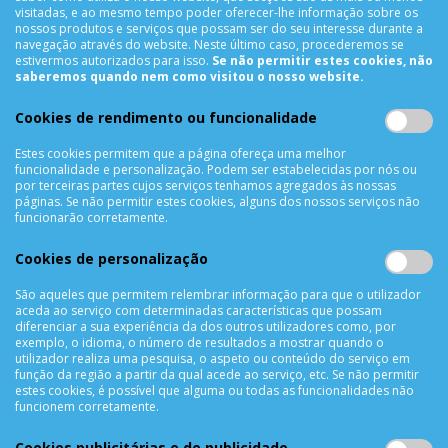
visitadas, e ao mesmo tempo poder oferecer-lhe informação sobre os
nossos produtos e serviços que possam ser do seu interesse durante a
navegação através do website. Neste último caso, procederemos se
INFORMAÇÕES
estivermos autorizados para isso.
Se não permitir estes cookies, não
saberemos quando nem como visitou o nosso website.
Sobre Nós
Termos & Condições
Cookies de rendimento ou funcionalidade
Política de Privacidade
Estes cookies permitem que a página ofereça uma melhor
Trocas & Devoluções
funcionalidade e personalização. Podem ser estabelecidas por nós ou
por terceiras partes cujos serviços tenhamos agregados às nossas
Métodos de Pagamento
páginas. Se não permitir estes cookies, alguns dos nossos serviços não
Resolução de Litígios
funcionarão corretamente.
Livro de reclamações
Cookies de personalização
Mapa do site
São aqueles que permitem relembrar informação para que o utilizador
APOIO AO CLIENTE
aceda ao serviço com determinadas características que possam
diferenciar a sua experiência da dos outros utilizadores como, por
Criar Conta
exemplo, o idioma, o número de resultados a mostrar quando o
utilizador realiza uma pesquisa, o aspeto ou conteúdo do serviço em
As Minhas Encomendas
função da região a partir da qual acede ao serviço, etc. Se não permitir
Lista de Desejos
estes cookies, é possível que alguma ou todas as funcionalidades não
funcionem corretamente.
Lista de Comparação
Solicitar uma Devolução
Cookies publicitárias e de publicidade