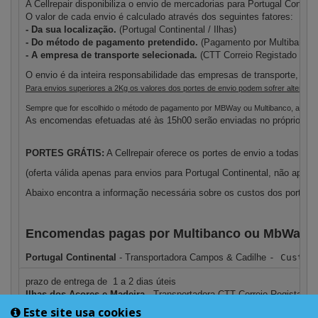
A Cellrepair disponibiliza o envio de mercadorias para Portugal Contin
O valor de cada envio é calculado através dos seguintes fatores:
- Da sua localização. 
(Portugal Continental / Ilhas) 
- Do método de pagamento pretendido.
 (Pagamento por Multibanco
- A empresa de transporte selecionada.
 (CTT Correio Registado / Ca
O envio é da inteira responsabilidade das empresas de transporte, pe
Para envios superiores a 2Kg os valores dos portes de envio podem sofrer alterações, 
Sempre que for escolhido o método de pagamento por MBWay ou Multibanco, a enco
As encomendas efetuadas até às 15h00 serão enviadas no próprio dia, 
PORTES GRÁTIS:
 A Cellrepair oferece os portes de envio a todas as 
(oferta válida apenas para envios para Portugal Continental, 
não aplicá
Abaixo encontra a informação necessária sobre os custos dos portes 
Encomendas pagas por Multibanco ou MbWay
Portugal Continental
 - Transportadora 
Campos & Cadilhe 
- Custo 
prazo de entrega de  1 a 2 dias úteis
Ilhas dos Açores e Madeira
 - Transportadora CTT Correio Registado -
prazo de entrega de  2 a 5 dias úteis
Este site usa cookies