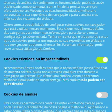
SUPORTE ONLINE
técnicas, de análise, de rendimento ou funcionalidade, publicitárias de
publicidade comportamental, com o fim de te prestar os serviços
oferecidos no seu Website e as suas funcionalidades, melhorar e
personalizar a sua experiência de navegação e para a análise e as
métricas dos visitantes do Website.
Oferecemos a possibilidade de configurar estes cookies no navegador
que está a utilizar nesses momentos. Faça clique nos diferentes títulos
das categorias para obter mais informação e para alterar a nossa
configuração predeterminada. Tenha em conta que o bloqueio de certos
tipos de cookies pode ter um impacto na sua experiência no Website e
CONTACTOS
nos serviços que podemos oferecer-lhe. Para mais informação, pode
rever a nossa
Utilização de Cookies
.
Rua Álvaro Castelões Nº413 R/C
Cookies técnicas ou imprescindíveis
4450-042 Matosinhos Portugal
comercial@cellrepair.pt
Necessitamos destes cookies para que o nosso website possa funcionar
vendas@cellrepair.pt
de maneira correta. Ajuda-nos a prevenir qualquer erro durante a
navegação ou permite que efetue uma compra. Assim poderemos
229 380 496
Chamada para a rede fixa nacional
melhorar a qualidade do nosso serviço. Estes cookies
não podem ser
910 991 733
desativadas
.
Chamada para a rede móvel nacional MEO
910991733
Cookies de análise
Segunda a Sexta das 10h00 às 19h00
Estes cookies permitem-nos contar as visitas e fontes de tráfego para
poder avaliar o rendimento da nossa página e melhorá-lo. Ajudam-nos a
Sábado das 9h00 às 13h00
saber como utiliza o nosso website, que secções são as mais ou menos