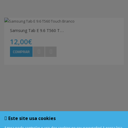
S
amsung Tab E 9.6 T560 Touch Branco
12,00€
COMPRAR
Este site usa cookies
Agora pode controlar o uso dos cookies no seu navegador! A nossa loja