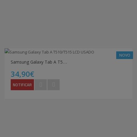
NOVO
S
amsung Galaxy Tab A T510/T515 LCD USADO
34,90€
NOTIFICAR