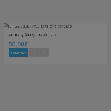
S
amsung Galaxy Tab S9 FE X510 , X516 LCD
50,00€
COMPRAR