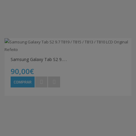
S
amsung Galaxy Tab S2 9.7 T819 / T815 / T813 / T810 LCD Original Refeito
90,00€
COMPRAR