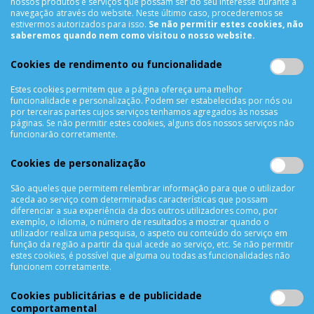
nossos produtos e serviços que possam ser do seu interesse durante a
navegação através do website. Neste último caso, procederemos se
estivermos autorizados para isso.
Se não permitir estes cookies, não
INFORMAÇÕES
saberemos quando nem como visitou o nosso website.
Sobre Nós
Cookies de rendimento ou funcionalidade
Termos & Condições
Política de Privacidade
Estes cookies permitem que a página ofereça uma melhor
funcionalidade e personalização. Podem ser estabelecidas por nós ou
Trocas & Devoluções
por terceiras partes cujos serviços tenhamos agregados às nossas
páginas. Se não permitir estes cookies, alguns dos nossos serviços não
Métodos de Pagamento
funcionarão corretamente.
Resolução de Litígios
Livro de reclamações
Cookies de personalização
Mapa do site
São aqueles que permitem relembrar informação para que o utilizador
aceda ao serviço com determinadas características que possam
APOIO AO CLIENTE
diferenciar a sua experiência da dos outros utilizadores como, por
exemplo, o idioma, o número de resultados a mostrar quando o
Criar Conta
utilizador realiza uma pesquisa, o aspeto ou conteúdo do serviço em
função da região a partir da qual acede ao serviço, etc. Se não permitir
As Minhas Encomendas
estes cookies, é possível que alguma ou todas as funcionalidades não
Lista de Desejos
funcionem corretamente.
Lista de Comparação
Cookies publicitárias e de publicidade
Solicitar uma Devolução
comportamental