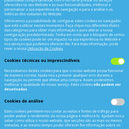
publicidade comportamental, com o fim de te prestar os serviços
oferecidos no seu Website e as suas funcionalidades, melhorar e
personalizar a sua experiência de navegação e para a análise e as
métricas dos visitantes do Website.
Oferecemos a possibilidade de configurar estes cookies no navegador
que está a utilizar nesses momentos. Faça clique nos diferentes títulos
das categorias para obter mais informação e para alterar a nossa
configuração predeterminada. Tenha em conta que o bloqueio de certos
tipos de cookies pode ter um impacto na sua experiência no Website e
nos serviços que podemos oferecer-lhe. Para mais informação, pode
CONTACTOS
rever a nossa
Utilização de Cookies
.
Rua Álvaro Castelões Nº413 R/C
Cookies técnicas ou imprescindíveis
4450-042 Matosinhos Portugal
Necessitamos destes cookies para que o nosso website possa funcionar
comercial@cellrepair.pt
de maneira correta. Ajuda-nos a prevenir qualquer erro durante a
vendas@cellrepair.pt
navegação ou permite que efetue uma compra. Assim poderemos
melhorar a qualidade do nosso serviço. Estes cookies
não podem ser
229 380 496
Chamada para a rede fixa nacional
desativadas
.
910 991 733
Chamada para a rede móvel nacional MEO
Cookies de análise
910991733
Estes cookies permitem-nos contar as visitas e fontes de tráfego para
Segunda a Sexta das 10h00 às 19h00
poder avaliar o rendimento da nossa página e melhorá-lo. Ajudam-nos a
saber como utiliza o nosso website, que secções são as mais ou menos
Sábado das 9h00 às 13h00
visitadas, e ao mesmo tempo poder oferecer-lhe informação sobre os