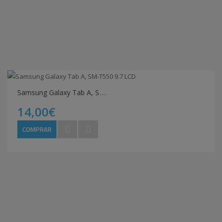
S
amsung Galaxy Tab A, SM-T550 9.7 LCD
14,00€
COMPRAR