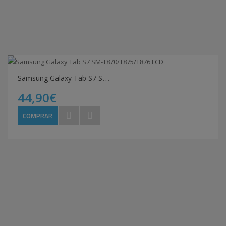
S
amsung Galaxy Tab S7 SM-T870/T875/T876 LCD
44,90€
COMPRAR