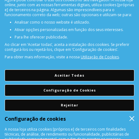
online, junto com as nossas ferramentas digitais, utiliza cookies [próprias
e] de terceiros na página. Algumas são imprescindíveis para o
funcionamento correto da web; outras são opcionais e utilizam-se para:
Analisar como o nosso website é utilizado.
Ativar opções personalizadas em função dos seus interesses.
Para lhe oferecer publicidade.
Ao clicar em ‘Aceitar todas’, aceita a instalação dos cookies. Se preferir
configurá-los ou rejeitá-los, clique em ‘Configuração de cookies’.
Para obter mais informação, visite a nossa
Utilização de Cookies
.
PORTES GRÁTIS
Encomendas acima de 150€
Aceitar Todas
CONSULTAR REPARAÇÃO
Configuração de Cookies
Consulte aqui a sua reparação
Rejeitar
DEVOLUÇÕES
Configuração de cookies
Devolução Garantida!
A nossa loja utiliza cookies [próprios e] de terceiros com finalidades
técnicas, de análise, de rendimento ou funcionalidade, publicitárias de
SUPORTE ONLINE