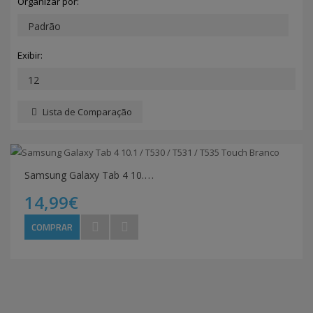
Organizar por:
Exibir:
Lista de Comparação
S
amsung Galaxy Tab 4 10.1 / T530 / T531 / T535 Touch Branco
14,99€
COMPRAR