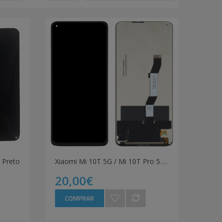
X
iaomi Mi 10T 5G / Mi 10T Pro 5G / K30S LCD
 Preto
20,00€
COMPRAR