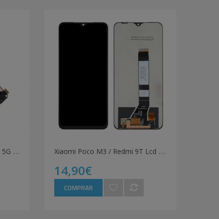
X
iaomi Mi 11 Lite / Mi 11 Lite 5G Lcd + Touch Preto
X
iaomi Poco M3 / Redmi 9T Lcd + Touch Preto
14,90€
COMPRAR