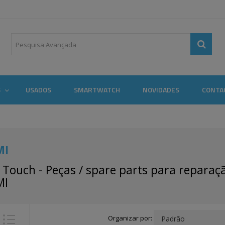
S
USADOS
SMARTWATCH
NOVIDADES
CONTA
MI
 Touch - Peças / spare parts para repara
MI
Organizar por: