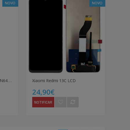
NOVO
NOVO
X
iaomi Redmi 13 4G (24040RN64Y) LCD
Xiaomi Redmi 13C LCD
24,90€
NOTIFICAR