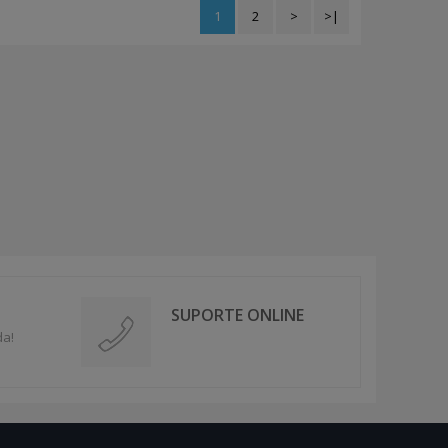
1
2
>
>|
SUPORTE ONLINE
da!