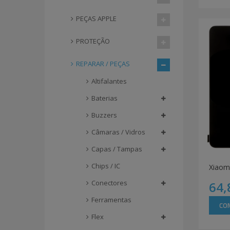
PEÇAS APPLE
PROTEÇÃO
REPARAR / PEÇAS
Altifalantes
Baterias
Buzzers
Câmaras / Vidros
Capas / Tampas
Chips / IC
Xiaom
Conectores
64,
Ferramentas
CO
Flex