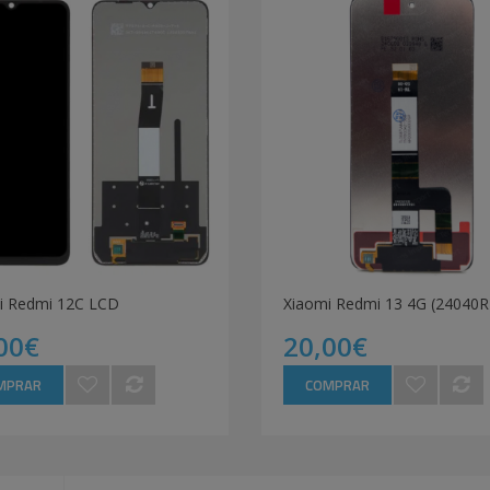
i Redmi 12C LCD
00€
20,00€
MPRAR
COMPRAR