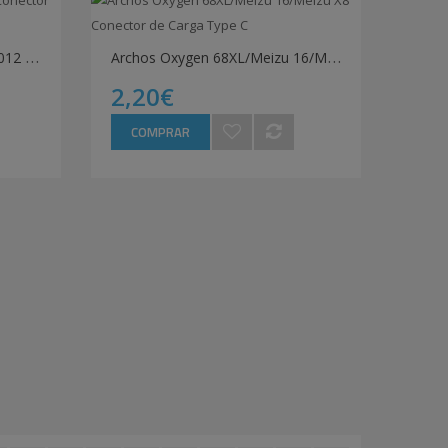
A
lcatel Pop C7 7040, 7041, 6012 Conector de Carga
A
rchos Oxygen 68XL/Meizu 16/Meizu X8 Conector de Carga Type C
2,20€
COMPRAR