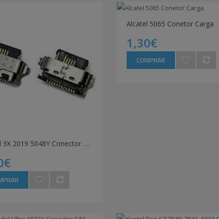
Alcatel 5065 Conetor Carga
1,30€
COMPRAR
A
lcatel 3X 2019 5048Y Conector de Carga Type C
0€
MPRAR