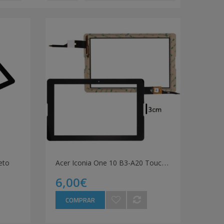
A
cer Iconia One 10 B3-A20 Touch Preto
eto
6,00€
COMPRAR