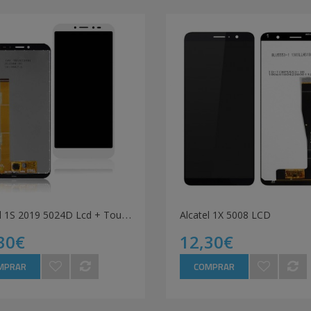
A
lcatel 1S 2019 5024D Lcd + Touch Branco
Alcatel 1X 5008 LCD
30€
12,30€
MPRAR
COMPRAR