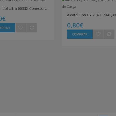
A
lcatel Idol Ultra 6033X Conector SIM
0€
0,80€
MPRAR
COMPRAR