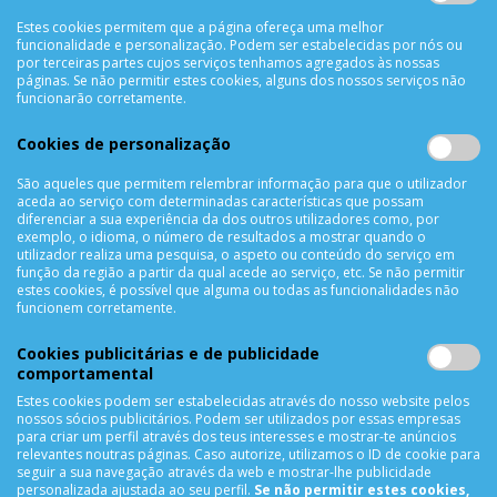
Política de Privacidade
Estes cookies permitem que a página ofereça uma melhor
funcionalidade e personalização. Podem ser estabelecidas por nós ou
Trocas & Devoluções
por terceiras partes cujos serviços tenhamos agregados às nossas
Métodos de Pagamento
páginas. Se não permitir estes cookies, alguns dos nossos serviços não
funcionarão corretamente.
Resolução de Litígios
Livro de reclamações
Cookies de personalização
Mapa do site
São aqueles que permitem relembrar informação para que o utilizador
aceda ao serviço com determinadas características que possam
APOIO AO CLIENTE
diferenciar a sua experiência da dos outros utilizadores como, por
exemplo, o idioma, o número de resultados a mostrar quando o
Criar Conta
utilizador realiza uma pesquisa, o aspeto ou conteúdo do serviço em
função da região a partir da qual acede ao serviço, etc. Se não permitir
As Minhas Encomendas
estes cookies, é possível que alguma ou todas as funcionalidades não
Lista de Desejos
funcionem corretamente.
Lista de Comparação
Cookies publicitárias e de publicidade
Solicitar uma Devolução
comportamental
Expedição
Estes cookies podem ser estabelecidas através do nosso website pelos
Utilização de Cookies
nossos sócios publicitários. Podem ser utilizados por essas empresas
para criar um perfil através dos teus interesses e mostrar-te anúncios
relevantes noutras páginas. Caso autorize, utilizamos o ID de cookie para
NEWSLETTER
seguir a sua navegação através da web e mostrar-lhe publicidade
personalizada ajustada ao seu perfil.
Se não permitir estes cookies,