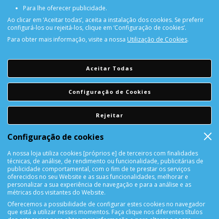
Para lhe oferecer publicidade.
Ao clicar em ‘Aceitar todas’, aceita a instalação dos cookies. Se preferir
configurá-los ou rejeitá-los, clique em ‘Configuração de cookies’.
Para obter mais informação, visite a nossa
Utilização de Cookies
.
PORTES GRÁTIS
Encomendas acima de 150€
Aceitar Todas
CONSULTAR REPARAÇÃO
Configuração de Cookies
Consulte aqui a sua reparação
Rejeitar
DEVOLUÇÕES
Configuração de cookies
Devolução Garantida!
A nossa loja utiliza cookies [próprios e] de terceiros com finalidades
técnicas, de análise, de rendimento ou funcionalidade, publicitárias de
SUPORTE ONLINE
publicidade comportamental, com o fim de te prestar os serviços
oferecidos no seu Website e as suas funcionalidades, melhorar e
personalizar a sua experiência de navegação e para a análise e as
métricas dos visitantes do Website.
Oferecemos a possibilidade de configurar estes cookies no navegador
que está a utilizar nesses momentos. Faça clique nos diferentes títulos