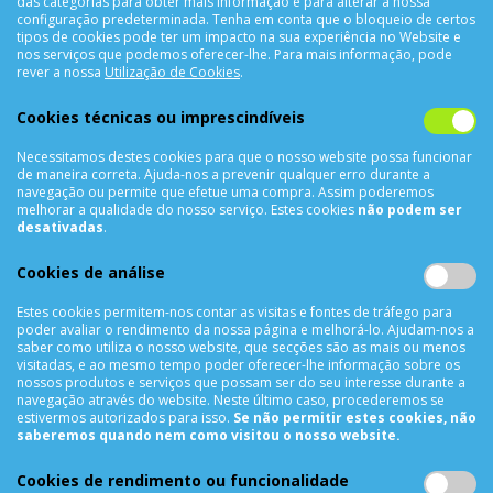
das categorias para obter mais informação e para alterar a nossa
configuração predeterminada. Tenha em conta que o bloqueio de certos
tipos de cookies pode ter um impacto na sua experiência no Website e
nos serviços que podemos oferecer-lhe. Para mais informação, pode
CONTACTOS
rever a nossa
Utilização de Cookies
.
Rua Álvaro Castelões Nº413 R/C
Cookies técnicas ou imprescindíveis
4450-042 Matosinhos Portugal
Necessitamos destes cookies para que o nosso website possa funcionar
comercial@cellrepair.pt
de maneira correta. Ajuda-nos a prevenir qualquer erro durante a
vendas@cellrepair.pt
navegação ou permite que efetue uma compra. Assim poderemos
melhorar a qualidade do nosso serviço. Estes cookies
não podem ser
229 380 496
Chamada para a rede fixa nacional
desativadas
.
910 991 733
Chamada para a rede móvel nacional MEO
Cookies de análise
910991733
Estes cookies permitem-nos contar as visitas e fontes de tráfego para
Segunda a Sexta das 10h00 às 19h00
poder avaliar o rendimento da nossa página e melhorá-lo. Ajudam-nos a
Sábado das 9h00 às 13h00
saber como utiliza o nosso website, que secções são as mais ou menos
visitadas, e ao mesmo tempo poder oferecer-lhe informação sobre os
nossos produtos e serviços que possam ser do seu interesse durante a
navegação através do website. Neste último caso, procederemos se
estivermos autorizados para isso.
Se não permitir estes cookies, não
INFORMAÇÕES
saberemos quando nem como visitou o nosso website.
Sobre Nós
Cookies de rendimento ou funcionalidade
Termos & Condições