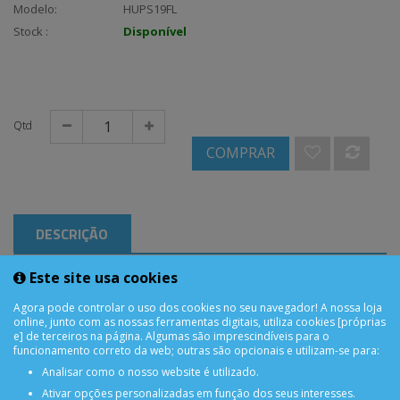
Modelo:
HUPS19FL
Stock :
Disponível
Qtd
COMPRAR
DESCRIÇÃO
Este site usa cookies
Huawei P Smart 2019 / POT-LX1 Flex
Agora pode controlar o uso dos cookies no seu navegador! A nossa loja
online, junto com as nossas ferramentas digitais, utiliza cookies [próprias
e] de terceiros na página. Algumas são imprescindíveis para o
funcionamento correto da web; outras são opcionais e utilizam-se para:
Analisar como o nosso website é utilizado.
Ativar opções personalizadas em função dos seus interesses.