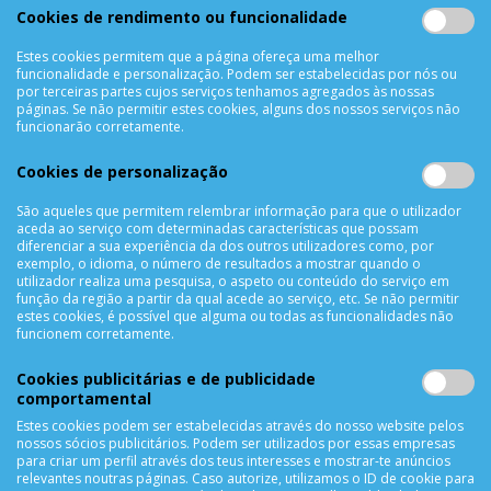
Cookies de rendimento ou funcionalidade
Termos & Condições
Política de Privacidade
Estes cookies permitem que a página ofereça uma melhor
funcionalidade e personalização. Podem ser estabelecidas por nós ou
Trocas & Devoluções
por terceiras partes cujos serviços tenhamos agregados às nossas
Métodos de Pagamento
páginas. Se não permitir estes cookies, alguns dos nossos serviços não
funcionarão corretamente.
Resolução de Litígios
Livro de reclamações
Cookies de personalização
Mapa do site
São aqueles que permitem relembrar informação para que o utilizador
aceda ao serviço com determinadas características que possam
APOIO AO CLIENTE
diferenciar a sua experiência da dos outros utilizadores como, por
exemplo, o idioma, o número de resultados a mostrar quando o
Criar Conta
utilizador realiza uma pesquisa, o aspeto ou conteúdo do serviço em
função da região a partir da qual acede ao serviço, etc. Se não permitir
As Minhas Encomendas
estes cookies, é possível que alguma ou todas as funcionalidades não
Lista de Desejos
funcionem corretamente.
Lista de Comparação
Cookies publicitárias e de publicidade
Solicitar uma Devolução
comportamental
Expedição
Estes cookies podem ser estabelecidas através do nosso website pelos
Utilização de Cookies
nossos sócios publicitários. Podem ser utilizados por essas empresas
para criar um perfil através dos teus interesses e mostrar-te anúncios
relevantes noutras páginas. Caso autorize, utilizamos o ID de cookie para
NEWSLETTER