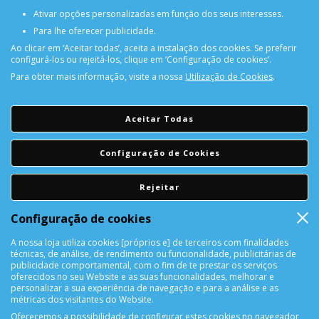
Ativar opções personalizadas em função dos seus interesses.
Para lhe oferecer publicidade.
Ao clicar em ‘Aceitar todas’, aceita a instalação dos cookies. Se preferir
configurá-los ou rejeitá-los, clique em ‘Configuração de cookies’.
Para obter mais informação, visite a nossa
Utilização de Cookies
.
PORTES GRÁTIS
Encomendas acima de 150€
Aceitar Todas
CONSULTAR REPARAÇÃO
Configuração de Cookies
Consulte aqui a sua reparação
Rejeitar
DEVOLUÇÕES
Configuração de cookies
Devolução Garantida!
A nossa loja utiliza cookies [próprios e] de terceiros com finalidades
técnicas, de análise, de rendimento ou funcionalidade, publicitárias de
SUPORTE ONLINE
publicidade comportamental, com o fim de te prestar os serviços
oferecidos no seu Website e as suas funcionalidades, melhorar e
personalizar a sua experiência de navegação e para a análise e as
métricas dos visitantes do Website.
Oferecemos a possibilidade de configurar estes cookies no navegador