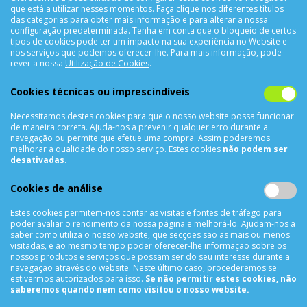
que está a utilizar nesses momentos. Faça clique nos diferentes títulos
das categorias para obter mais informação e para alterar a nossa
configuração predeterminada. Tenha em conta que o bloqueio de certos
tipos de cookies pode ter um impacto na sua experiência no Website e
nos serviços que podemos oferecer-lhe. Para mais informação, pode
CONTACTOS
rever a nossa
Utilização de Cookies
.
Rua Álvaro Castelões Nº413 R/C
Cookies técnicas ou imprescindíveis
4450-042 Matosinhos Portugal
Necessitamos destes cookies para que o nosso website possa funcionar
comercial@cellrepair.pt
de maneira correta. Ajuda-nos a prevenir qualquer erro durante a
vendas@cellrepair.pt
navegação ou permite que efetue uma compra. Assim poderemos
melhorar a qualidade do nosso serviço. Estes cookies
não podem ser
229 380 496
Chamada para a rede fixa nacional
desativadas
.
910 991 733
Chamada para a rede móvel nacional MEO
Cookies de análise
910991733
Estes cookies permitem-nos contar as visitas e fontes de tráfego para
Segunda a Sexta das 10h00 às 19h00
poder avaliar o rendimento da nossa página e melhorá-lo. Ajudam-nos a
Sábado das 9h00 às 13h00
saber como utiliza o nosso website, que secções são as mais ou menos
visitadas, e ao mesmo tempo poder oferecer-lhe informação sobre os
nossos produtos e serviços que possam ser do seu interesse durante a
navegação através do website. Neste último caso, procederemos se
estivermos autorizados para isso.
Se não permitir estes cookies, não
INFORMAÇÕES
saberemos quando nem como visitou o nosso website.
Sobre Nós