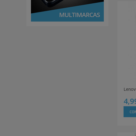
4,9
CO