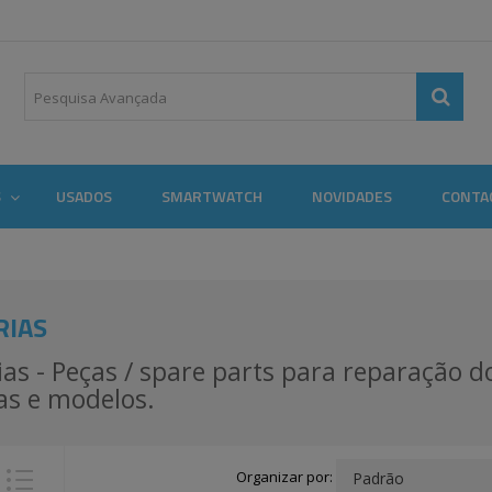
S
USADOS
SMARTWATCH
NOVIDADES
CONTA
RIAS
ias - Peças / spare parts para reparação 
s e modelos.
Organizar por: