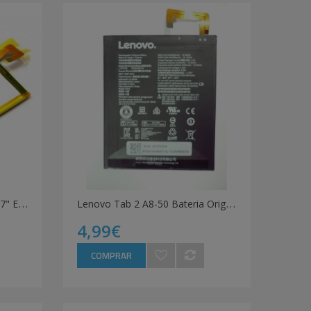
L
enovo Tab 2 A7-10F, Tab 3 7" Essential Bateria Original
L
enovo Tab 2 A8-50 Bateria Original
4,99€
COMPRAR