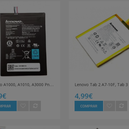
L
enovo A1000, A1010, A3000 Pn L12t1p33 Bateria
9€
4,99€
MPRAR
COMPRAR