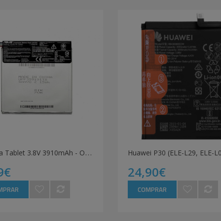
B
ateria Tablet 3.8V 3910mAh - Original (U)
9€
24,90€
MPRAR
COMPRAR