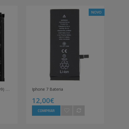
NOVO
H
uawei P30 (ELE-L29, ELE-L09) Bateria
Iphone 7 Bateria
12,00€
COMPRAR