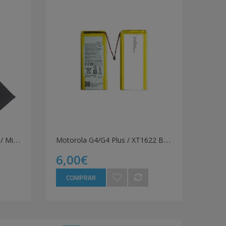
M
i Note 10 / Mi Note 10 Pro / Mi Note 10 Lite Bateria BM52
M
otorola G4/G4 Plus / XT1622 Bateria
6,00€
COMPRAR