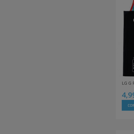
LG G 
4,9
CO