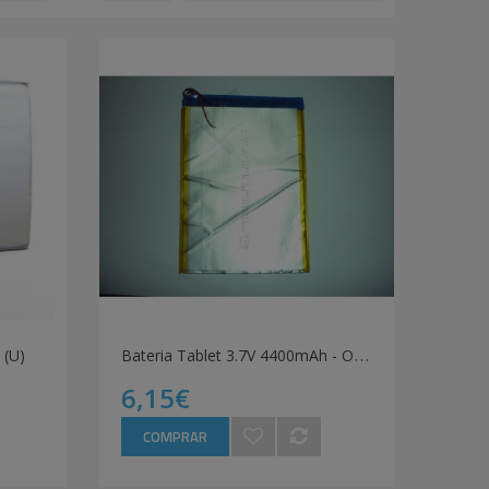
B
ateria Tablet 3.7V 4400mAh - Original (U)
 (U)
6,15€
COMPRAR