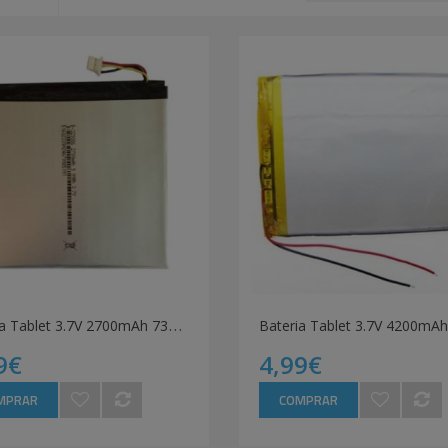
B
ateria Tablet 3.7V 2700mAh 7338 7358 7288
Bateria Tablet 3.7V 4200mAh
9€
4,99€
MPRAR
COMPRAR