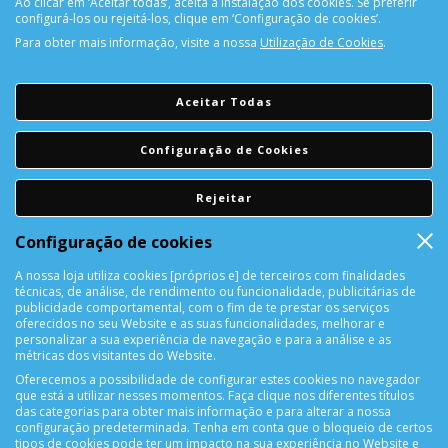
Ao clicar em ‘Aceitar todas’, aceita a instalação dos cookies. Se preferir
configurá-los ou rejeitá-los, clique em ‘Configuração de cookies’.
Para obter mais informação, visite a nossa
Utilização de Cookies
.
PORTES GRÁTIS
Encomendas acima de 150€
Aceitar Todas
CONSULTAR REPARAÇÃO
Configuração de Cookies
Consulte aqui a sua reparação
Rejeitar
DEVOLUÇÕES
Configuração de cookies
Devolução Garantida!
A nossa loja utiliza cookies [próprios e] de terceiros com finalidades
técnicas, de análise, de rendimento ou funcionalidade, publicitárias de
SUPORTE ONLINE
publicidade comportamental, com o fim de te prestar os serviços
oferecidos no seu Website e as suas funcionalidades, melhorar e
personalizar a sua experiência de navegação e para a análise e as
métricas dos visitantes do Website.
Oferecemos a possibilidade de configurar estes cookies no navegador
que está a utilizar nesses momentos. Faça clique nos diferentes títulos
das categorias para obter mais informação e para alterar a nossa
configuração predeterminada. Tenha em conta que o bloqueio de certos
tipos de cookies pode ter um impacto na sua experiência no Website e