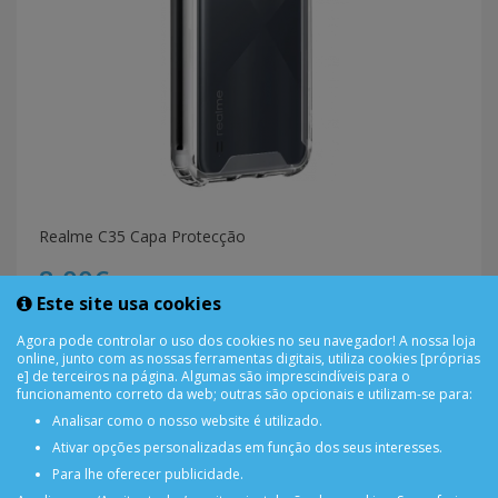
Realme C35 Capa Protecção
8,00€
Este site usa cookies
COMPRAR
Agora pode controlar o uso dos cookies no seu navegador! A nossa loja
online, junto com as nossas ferramentas digitais, utiliza cookies [próprias
e] de terceiros na página. Algumas são imprescindíveis para o
funcionamento correto da web; outras são opcionais e utilizam-se para:
Analisar como o nosso website é utilizado.
Ativar opções personalizadas em função dos seus interesses.
Para lhe oferecer publicidade.