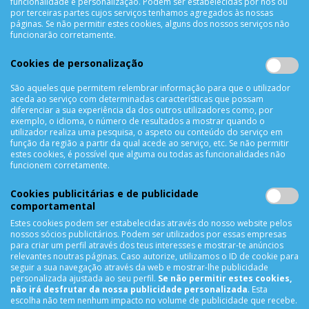
funcionalidade e personalização. Podem ser estabelecidas por nós ou
Trocas & Devoluções
por terceiras partes cujos serviços tenhamos agregados às nossas
Métodos de Pagamento
páginas. Se não permitir estes cookies, alguns dos nossos serviços não
funcionarão corretamente.
Resolução de Litígios
Livro de reclamações
Cookies de personalização
Mapa do site
São aqueles que permitem relembrar informação para que o utilizador
aceda ao serviço com determinadas características que possam
APOIO AO CLIENTE
diferenciar a sua experiência da dos outros utilizadores como, por
exemplo, o idioma, o número de resultados a mostrar quando o
Criar Conta
utilizador realiza uma pesquisa, o aspeto ou conteúdo do serviço em
função da região a partir da qual acede ao serviço, etc. Se não permitir
As Minhas Encomendas
estes cookies, é possível que alguma ou todas as funcionalidades não
Lista de Desejos
funcionem corretamente.
Lista de Comparação
Cookies publicitárias e de publicidade
Solicitar uma Devolução
comportamental
Expedição
Estes cookies podem ser estabelecidas através do nosso website pelos
Utilização de Cookies
nossos sócios publicitários. Podem ser utilizados por essas empresas
para criar um perfil através dos teus interesses e mostrar-te anúncios
relevantes noutras páginas. Caso autorize, utilizamos o ID de cookie para
NEWSLETTER
seguir a sua navegação através da web e mostrar-lhe publicidade
personalizada ajustada ao seu perfil.
Se não permitir estes cookies,
não irá desfrutar da nossa publicidade personalizada
. Esta
escolha não tem nenhum impacto no volume de publicidade que recebe.