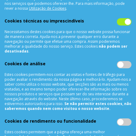
nos serviços que podemos oferecer-lhe. Para mais informação, pode
CONTACTOS
rever a nossa
Utilização de Cookies
.
Rua Álvaro Castelões Nº413 R/C
Cookies técnicas ou imprescindíveis
4450-042 Matosinhos Portugal
Necessitamos destes cookies para que o nosso website possa funcionar
comercial@cellrepair.pt
de maneira correta. Ajuda-nos a prevenir qualquer erro durante a
vendas@cellrepair.pt
navegação ou permite que efetue uma compra. Assim poderemos
melhorar a qualidade do nosso serviço. Estes cookies
não podem ser
229 380 496
Chamada para a rede fixa nacional
desativadas
.
910 991 733
Chamada para a rede móvel nacional MEO
Cookies de análise
910991733
Estes cookies permitem-nos contar as visitas e fontes de tráfego para
Segunda a Sexta das 10h00 às 19h00
poder avaliar o rendimento da nossa página e melhorá-lo. Ajudam-nos a
Sábado das 9h00 às 13h00
saber como utiliza o nosso website, que secções são as mais ou menos
visitadas, e ao mesmo tempo poder oferecer-lhe informação sobre os
nossos produtos e serviços que possam ser do seu interesse durante a
navegação através do website. Neste último caso, procederemos se
estivermos autorizados para isso.
Se não permitir estes cookies, não
INFORMAÇÕES
saberemos quando nem como visitou o nosso website.
Sobre Nós
Cookies de rendimento ou funcionalidade
Termos & Condições
Política de Privacidade
Estes cookies permitem que a página ofereça uma melhor