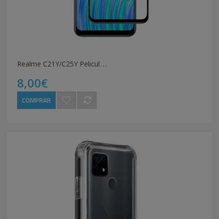
R
ealme C21Y/C25Y Pelicula 3D
8,00€
COMPRAR