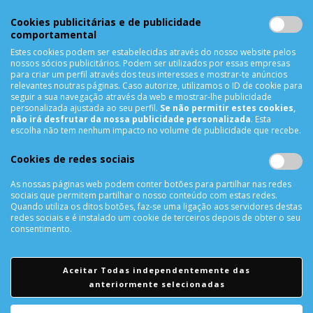
Lista de Comparação
Cookies publicitárias e de publicidade
Solicitar uma Devolução
comportamental
Expedição
Estes cookies podem ser estabelecidas através do nosso website pelos
Utilização de Cookies
nossos sócios publicitários. Podem ser utilizados por essas empresas
para criar um perfil através dos teus interesses e mostrar-te anúncios
relevantes noutras páginas. Caso autorize, utilizamos o ID de cookie para
NEWSLETTER
seguir a sua navegação através da web e mostrar-lhe publicidade
personalizada ajustada ao seu perfil.
Se não permitir estes cookies,
não irá desfrutar da nossa publicidade personalizada
. Esta
escolha não tem nenhum impacto no volume de publicidade que recebe.
SUBSCREVER
Cookies de redes sociais
As nossas páginas web podem conter botões para partilhar nas redes
sociais que permitem partilhar o nosso conteúdo com estas redes.
REDES SOCIAIS
Quando utiliza os ditos botões, faz-se uma ligação aos servidores destas
redes sociais e é instalado um cookie de terceiros depois de obter o seu
consentimento.
Aceitar Todas independentemente das
anteriormente selecionadas
© Todos os direitos reservados a
CellRepair - Telemóveis,