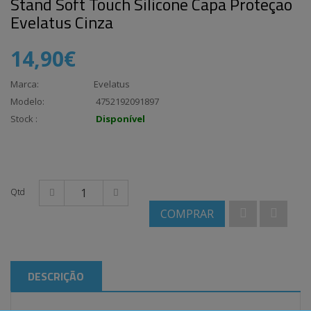
Stand Soft Touch Silicone Capa Proteçao
Evelatus Cinza
14,90€
Marca:
Evelatus
Modelo:
4752192091897
Stock :
Disponível
Qtd
COMPRAR
DESCRIÇÃO