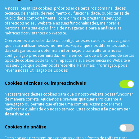
A nossa loja utiliza cookies [próprios e] de terceiros com finalidades
técnicas, de análise, de rendimento ou funcionalidade, publicitárias de
SUPORTE ONLINE
publicidade comportamental, com o fim de te prestar os serviços
oferecidos no seu Website e as suas funcionalidades, melhorar e
personalizar a sua experiência de navegação e para a análise e as
métricas dos visitantes do Website.
Oferecemos a possibilidade de configurar estes cookies no navegador
que está a utilizar nesses momentos. Faça clique nos diferentes títulos
das categorias para obter mais informação e para alterar a nossa
configuração predeterminada. Tenha em conta que o bloqueio de certos
tipos de cookies pode ter um impacto na sua experiência no Website e
nos serviços que podemos oferecer-lhe. Para mais informação, pode
CONTACTOS
rever a nossa
Utilização de Cookies
.
Rua Álvaro Castelões Nº413 R/C
Cookies técnicas ou imprescindíveis
4450-042 Matosinhos Portugal
Necessitamos destes cookies para que o nosso website possa funcionar
comercial@cellrepair.pt
de maneira correta. Ajuda-nos a prevenir qualquer erro durante a
vendas@cellrepair.pt
navegação ou permite que efetue uma compra. Assim poderemos
melhorar a qualidade do nosso serviço. Estes cookies
não podem ser
229 380 496
Chamada para a rede fixa nacional
desativadas
.
910 991 733
Chamada para a rede móvel nacional MEO
Cookies de análise
910991733
Estes cookies permitem-nos contar as visitas e fontes de tráfego para