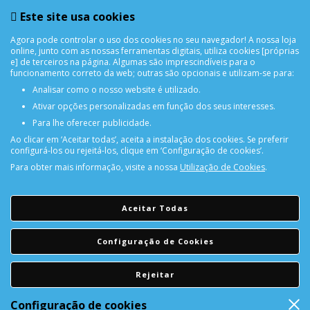
Este site usa cookies
iPhone 16 Pro Premium Magsafe c/ Stand Soft Touch
Silicone Capa Proteçao Evelatus Cinza
Agora pode controlar o uso dos cookies no seu navegador! A nossa loja
online, junto com as nossas ferramentas digitais, utiliza cookies [próprias
e] de terceiros na página. Algumas são imprescindíveis para o
funcionamento correto da web; outras são opcionais e utilizam-se para:
Analisar como o nosso website é utilizado.
Ativar opções personalizadas em função dos seus interesses.
Para lhe oferecer publicidade.
Ao clicar em ‘Aceitar todas’, aceita a instalação dos cookies. Se preferir
configurá-los ou rejeitá-los, clique em ‘Configuração de cookies’.
Para obter mais informação, visite a nossa
Utilização de Cookies
.
PORTES GRÁTIS
Encomendas acima de 150€
Aceitar Todas
CONSULTAR REPARAÇÃO
Configuração de Cookies
Consulte aqui a sua reparação
Rejeitar
DEVOLUÇÕES
Configuração de cookies
Devolução Garantida!