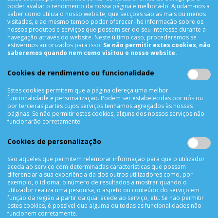
Segunda a Sexta das 10h00 às 19h00
poder avaliar o rendimento da nossa página e melhorá-lo. Ajudam-nos a
saber como utiliza o nosso website, que secções são as mais ou menos
Sábado das 9h00 às 13h00
visitadas, e ao mesmo tempo poder oferecer-lhe informação sobre os
nossos produtos e serviços que possam ser do seu interesse durante a
navegação através do website. Neste último caso, procederemos se
estivermos autorizados para isso.
Se não permitir estes cookies, não
INFORMAÇÕES
saberemos quando nem como visitou o nosso website.
Sobre Nós
Cookies de rendimento ou funcionalidade
Termos & Condições
Política de Privacidade
Estes cookies permitem que a página ofereça uma melhor
funcionalidade e personalização. Podem ser estabelecidas por nós ou
Trocas & Devoluções
por terceiras partes cujos serviços tenhamos agregados às nossas
páginas. Se não permitir estes cookies, alguns dos nossos serviços não
Métodos de Pagamento
funcionarão corretamente.
Resolução de Litígios
Livro de reclamações
Cookies de personalização
Mapa do site
São aqueles que permitem relembrar informação para que o utilizador
aceda ao serviço com determinadas características que possam
APOIO AO CLIENTE
diferenciar a sua experiência da dos outros utilizadores como, por
exemplo, o idioma, o número de resultados a mostrar quando o
Criar Conta
utilizador realiza uma pesquisa, o aspeto ou conteúdo do serviço em
função da região a partir da qual acede ao serviço, etc. Se não permitir
As Minhas Encomendas
estes cookies, é possível que alguma ou todas as funcionalidades não
Lista de Desejos
funcionem corretamente.