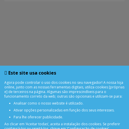
Este site usa cookies
Agora pode controlar o uso dos cookies no seu navegador! A nossa loja
1
2
3
4
5
6
7
8
9
online, junto com as nossas ferramentas digitais, utiliza cookies [próprias
e] de terceiros na página. Algumas são imprescindíveis para o
>
>|
funcionamento correto da web; outras são opcionais e utilizam-se para:
Analisar como o nosso website é utilizado.
Ativar opções personalizadas em função dos seus interesses.
Para lhe oferecer publicidade.
Ao clicar em ‘Aceitar todas’, aceita a instalação dos cookies. Se preferir
configurá-los ou rejeitá-los, clique em ‘Configuração de cookies’.