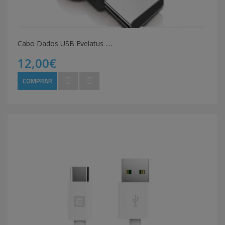
C
abo Dados USB Evelatus Type-C TPC05 Vermelho
12,00€
COMPRAR