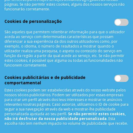
Métodos de Pagamento
páginas. Se não permitir estes cookies, alguns dos nossos serviços não
funcionarão corretamente.
Resolução de Litígios
Livro de reclamações
Cookies de personalização
Mapa do site
São aqueles que permitem relembrar informação para que o utilizador
aceda ao serviço com determinadas características que possam
APOIO AO CLIENTE
diferenciar a sua experiência da dos outros utilizadores como, por
exemplo, o idioma, o número de resultados a mostrar quando o
Criar Conta
utilizador realiza uma pesquisa, o aspeto ou conteúdo do serviço em
função da região a partir da qual acede ao serviço, etc. Se não permitir
As Minhas Encomendas
estes cookies, é possível que alguma ou todas as funcionalidades não
Lista de Desejos
funcionem corretamente.
Lista de Comparação
Cookies publicitárias e de publicidade
Solicitar uma Devolução
comportamental
Expedição
Estes cookies podem ser estabelecidas através do nosso website pelos
Utilização de Cookies
nossos sócios publicitários. Podem ser utilizados por essas empresas
para criar um perfil através dos teus interesses e mostrar-te anúncios
relevantes noutras páginas. Caso autorize, utilizamos o ID de cookie para
NEWSLETTER
seguir a sua navegação através da web e mostrar-lhe publicidade
personalizada ajustada ao seu perfil.
Se não permitir estes cookies,
não irá desfrutar da nossa publicidade personalizada
. Esta
escolha não tem nenhum impacto no volume de publicidade que recebe.
SUBSCREVER