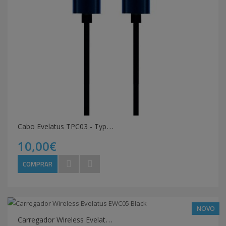
C
abo Evelatus TPC03 - Type-C / Type-C Preto
10,00€
COMPRAR
NOVO
C
arregador Wireless Evelatus EWC05 Black