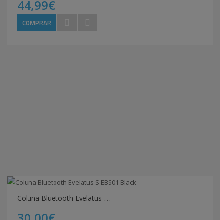
44,99€
COMPRAR
C
oluna Bluetooth Evelatus S EBS01 Black
30,00€