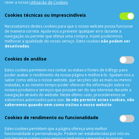
CONTACTOS
rever a nossa
Utilização de Cookies
.
Rua Álvaro Castelões Nº413 R/C
Cookies técnicas ou imprescindíveis
4450-042 Matosinhos Portugal
Necessitamos destes cookies para que o nosso website possa funcionar
comercial@cellrepair.pt
de maneira correta. Ajuda-nos a prevenir qualquer erro durante a
vendas@cellrepair.pt
navegação ou permite que efetue uma compra. Assim poderemos
melhorar a qualidade do nosso serviço. Estes cookies
não podem ser
229 380 496
Chamada para a rede fixa nacional
desativadas
.
910 991 733
Chamada para a rede móvel nacional MEO
Cookies de análise
910991733
Estes cookies permitem-nos contar as visitas e fontes de tráfego para
Segunda a Sexta das 10h00 às 19h00
poder avaliar o rendimento da nossa página e melhorá-lo. Ajudam-nos a
Sábado das 9h00 às 13h00
saber como utiliza o nosso website, que secções são as mais ou menos
visitadas, e ao mesmo tempo poder oferecer-lhe informação sobre os
nossos produtos e serviços que possam ser do seu interesse durante a
navegação através do website. Neste último caso, procederemos se
estivermos autorizados para isso.
Se não permitir estes cookies, não
INFORMAÇÕES
saberemos quando nem como visitou o nosso website.
Sobre Nós
Cookies de rendimento ou funcionalidade
Termos & Condições
Política de Privacidade
Estes cookies permitem que a página ofereça uma melhor
funcionalidade e personalização. Podem ser estabelecidas por nós ou
Trocas & Devoluções
por terceiras partes cujos serviços tenhamos agregados às nossas