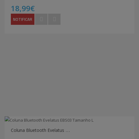
18,99€
NOTIFICAR
C
oluna Bluetooth Evelatus EBS03 Tamanho L