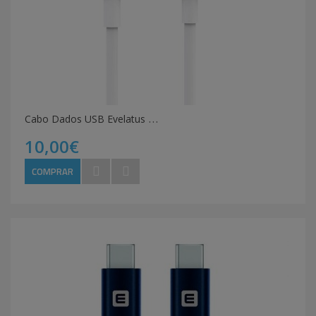
C
abo Dados USB Evelatus Type-C TPC07 Branco
10,00€
COMPRAR