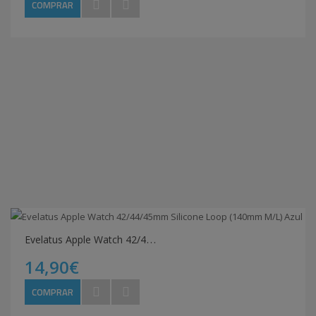
COMPRAR
E
velatus Apple Watch 42/44/45mm Silicone Loop (140mm M/L) Azul
14,90€
COMPRAR