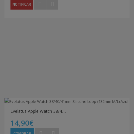
NOTIFICAR
E
velatus Apple Watch 38/40/41mm Silicone Loop (132mm M/L) Azul
14,90€
COMPRAR