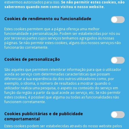
estivermos autorizados para isso.
Se não permitir estes cookies, não
INFORMAÇÕES
saberemos quando nem como visitou o nosso website.
Sobre Nós
Cookies de rendimento ou funcionalidade
Termos & Condições
Política de Privacidade
Estes cookies permitem que a página ofereça uma melhor
funcionalidade e personalização. Podem ser estabelecidas por nós ou
Trocas & Devoluções
por terceiras partes cujos serviços tenhamos agregados às nossas
Métodos de Pagamento
páginas. Se não permitir estes cookies, alguns dos nossos serviços não
funcionarão corretamente.
Resolução de Litígios
Livro de reclamações
Cookies de personalização
Mapa do site
São aqueles que permitem relembrar informação para que o utilizador
aceda ao serviço com determinadas características que possam
APOIO AO CLIENTE
diferenciar a sua experiência da dos outros utilizadores como, por
exemplo, o idioma, o número de resultados a mostrar quando o
Criar Conta
utilizador realiza uma pesquisa, o aspeto ou conteúdo do serviço em
função da região a partir da qual acede ao serviço, etc. Se não permitir
As Minhas Encomendas
estes cookies, é possível que alguma ou todas as funcionalidades não
Lista de Desejos
funcionem corretamente.
Lista de Comparação
Cookies publicitárias e de publicidade
Solicitar uma Devolução
comportamental
Expedição
Estes cookies podem ser estabelecidas através do nosso website pelos