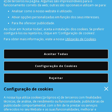
e] de terceiros na página. Algumas são imprescindíveis para o
funcionamento correto da web; outras são opcionais e utilizam-se para:
Analisar como o nosso website é utilizado.
Ativar opções personalizadas em função dos seus interesses.
Para lhe oferecer publicidade.
Ao clicar em ‘Aceitar todas’, aceita a instalação dos cookies. Se preferir
configurá-los ou rejeitá-los, clique em ‘Configuração de cookies’.
Para obter mais informação, visite a nossa
Utilização de Cookies
.
PORTES GRÁTIS
Encomendas acima de 150€
Aceitar Todas
CONSULTAR REPARAÇÃO
Configuração de Cookies
Consulte aqui a sua reparação
Rejeitar
DEVOLUÇÕES
Configuração de cookies
Devolução Garantida!
A nossa loja utiliza cookies [próprios e] de terceiros com finalidades
técnicas, de análise, de rendimento ou funcionalidade, publicitárias de
SUPORTE ONLINE
publicidade comportamental, com o fim de te prestar os serviços
oferecidos no seu Website e as suas funcionalidades, melhorar e