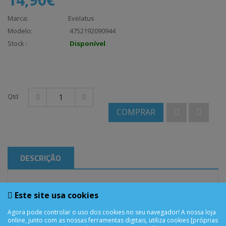
Marca:
Evelatus
Modelo:
4752192090944
Stock :
Disponível
Qtd
COMPRAR
DESCRIÇÃO
Este site usa cookies
iPhone 16 Pro Capa Proteçao Evelatus c/ Magsafe e
Suporte Mate Cinza
Agora pode controlar o uso dos cookies no seu navegador! A nossa loja
online, junto com as nossas ferramentas digitais, utiliza cookies [próprias