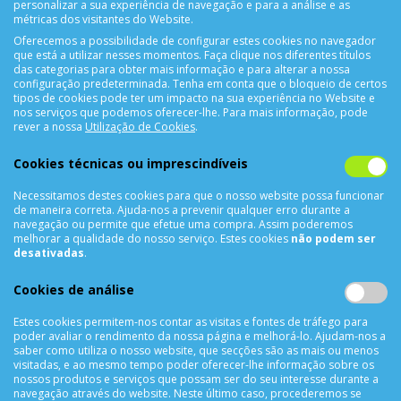
personalizar a sua experiência de navegação e para a análise e as
métricas dos visitantes do Website.
Oferecemos a possibilidade de configurar estes cookies no navegador
que está a utilizar nesses momentos. Faça clique nos diferentes títulos
das categorias para obter mais informação e para alterar a nossa
configuração predeterminada. Tenha em conta que o bloqueio de certos
tipos de cookies pode ter um impacto na sua experiência no Website e
nos serviços que podemos oferecer-lhe. Para mais informação, pode
CONTACTOS
rever a nossa
Utilização de Cookies
.
Rua Álvaro Castelões Nº413 R/C
Cookies técnicas ou imprescindíveis
4450-042 Matosinhos Portugal
Necessitamos destes cookies para que o nosso website possa funcionar
comercial@cellrepair.pt
de maneira correta. Ajuda-nos a prevenir qualquer erro durante a
vendas@cellrepair.pt
navegação ou permite que efetue uma compra. Assim poderemos
melhorar a qualidade do nosso serviço. Estes cookies
não podem ser
229 380 496
Chamada para a rede fixa nacional
desativadas
.
910 991 733
Chamada para a rede móvel nacional MEO
Cookies de análise
910991733
Estes cookies permitem-nos contar as visitas e fontes de tráfego para
Segunda a Sexta das 10h00 às 19h00
poder avaliar o rendimento da nossa página e melhorá-lo. Ajudam-nos a
Sábado das 9h00 às 13h00
saber como utiliza o nosso website, que secções são as mais ou menos
visitadas, e ao mesmo tempo poder oferecer-lhe informação sobre os
nossos produtos e serviços que possam ser do seu interesse durante a
navegação através do website. Neste último caso, procederemos se