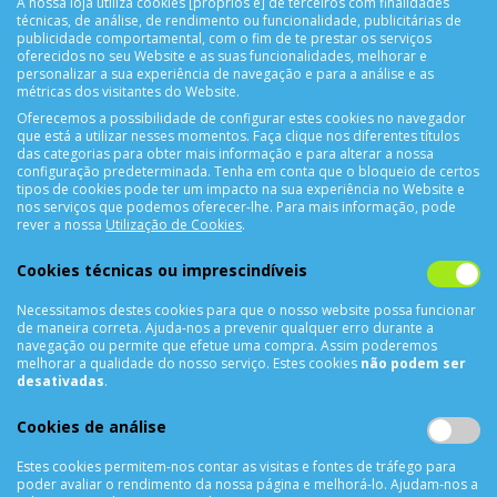
A nossa loja utiliza cookies [próprios e] de terceiros com finalidades
técnicas, de análise, de rendimento ou funcionalidade, publicitárias de
SUPORTE ONLINE
publicidade comportamental, com o fim de te prestar os serviços
oferecidos no seu Website e as suas funcionalidades, melhorar e
personalizar a sua experiência de navegação e para a análise e as
métricas dos visitantes do Website.
Oferecemos a possibilidade de configurar estes cookies no navegador
que está a utilizar nesses momentos. Faça clique nos diferentes títulos
das categorias para obter mais informação e para alterar a nossa
configuração predeterminada. Tenha em conta que o bloqueio de certos
tipos de cookies pode ter um impacto na sua experiência no Website e
nos serviços que podemos oferecer-lhe. Para mais informação, pode
CONTACTOS
rever a nossa
Utilização de Cookies
.
Rua Álvaro Castelões Nº413 R/C
Cookies técnicas ou imprescindíveis
4450-042 Matosinhos Portugal
Necessitamos destes cookies para que o nosso website possa funcionar
comercial@cellrepair.pt
de maneira correta. Ajuda-nos a prevenir qualquer erro durante a
vendas@cellrepair.pt
navegação ou permite que efetue uma compra. Assim poderemos
melhorar a qualidade do nosso serviço. Estes cookies
não podem ser
229 380 496
Chamada para a rede fixa nacional
desativadas
.
910 991 733
Chamada para a rede móvel nacional MEO
Cookies de análise
910991733
Estes cookies permitem-nos contar as visitas e fontes de tráfego para
Segunda a Sexta das 10h00 às 19h00
poder avaliar o rendimento da nossa página e melhorá-lo. Ajudam-nos a