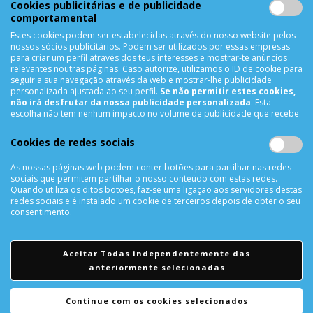
Cookies publicitárias e de publicidade
Solicitar uma Devolução
comportamental
Expedição
Estes cookies podem ser estabelecidas através do nosso website pelos
Utilização de Cookies
nossos sócios publicitários. Podem ser utilizados por essas empresas
para criar um perfil através dos teus interesses e mostrar-te anúncios
relevantes noutras páginas. Caso autorize, utilizamos o ID de cookie para
NEWSLETTER
seguir a sua navegação através da web e mostrar-lhe publicidade
personalizada ajustada ao seu perfil.
Se não permitir estes cookies,
não irá desfrutar da nossa publicidade personalizada
. Esta
escolha não tem nenhum impacto no volume de publicidade que recebe.
SUBSCREVER
Cookies de redes sociais
As nossas páginas web podem conter botões para partilhar nas redes
sociais que permitem partilhar o nosso conteúdo com estas redes.
REDES SOCIAIS
Quando utiliza os ditos botões, faz-se uma ligação aos servidores destas
redes sociais e é instalado um cookie de terceiros depois de obter o seu
consentimento.
Aceitar Todas independentemente das
anteriormente selecionadas
© Todos os direitos reservados a
CellRepair - Telemóveis,
Informática & Acessórios, Lda.
Continue com os cookies selecionados