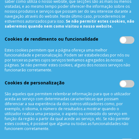
Sábado das 9h00 às 13h00
saber como utiliza o nosso website, que secções são as mais ou menos
visitadas, e ao mesmo tempo poder oferecer-lhe informação sobre os
nossos produtos e serviços que possam ser do seu interesse durante a
navegação através do website. Neste último caso, procederemos se
estivermos autorizados para isso.
Se não permitir estes cookies, não
INFORMAÇÕES
saberemos quando nem como visitou o nosso website.
Sobre Nós
Cookies de rendimento ou funcionalidade
Termos & Condições
Política de Privacidade
Estes cookies permitem que a página ofereça uma melhor
funcionalidade e personalização. Podem ser estabelecidas por nós ou
Trocas & Devoluções
por terceiras partes cujos serviços tenhamos agregados às nossas
Métodos de Pagamento
páginas. Se não permitir estes cookies, alguns dos nossos serviços não
funcionarão corretamente.
Resolução de Litígios
Livro de reclamações
Cookies de personalização
Mapa do site
São aqueles que permitem relembrar informação para que o utilizador
aceda ao serviço com determinadas características que possam
APOIO AO CLIENTE
diferenciar a sua experiência da dos outros utilizadores como, por
exemplo, o idioma, o número de resultados a mostrar quando o
Criar Conta
utilizador realiza uma pesquisa, o aspeto ou conteúdo do serviço em
função da região a partir da qual acede ao serviço, etc. Se não permitir
As Minhas Encomendas
estes cookies, é possível que alguma ou todas as funcionalidades não
Lista de Desejos
funcionem corretamente.
Lista de Comparação