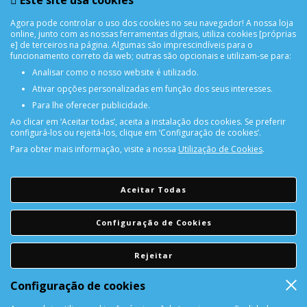
Este site usa cookies
confortáveis ​​de usar .
Agora pode controlar o uso dos cookies no seu navegador! A nossa loja
online, junto com as nossas ferramentas digitais, utiliza cookies [próprias
e] de terceiros na página. Algumas são imprescindíveis para o
funcionamento correto da web; outras são opcionais e utilizam-se para:
Analisar como o nosso website é utilizado.
Ativar opções personalizadas em função dos seus interesses.
Para lhe oferecer publicidade.
Ao clicar em ‘Aceitar todas’, aceita a instalação dos cookies. Se preferir
configurá-los ou rejeitá-los, clique em ‘Configuração de cookies’.
Para obter mais informação, visite a nossa
Utilização de Cookies
.
PORTES GRÁTIS
Encomendas acima de 150€
Aceitar Todas
CONSULTAR REPARAÇÃO
Configuração de Cookies
Consulte aqui a sua reparação
Rejeitar
DEVOLUÇÕES
Configuração de cookies
Devolução Garantida!