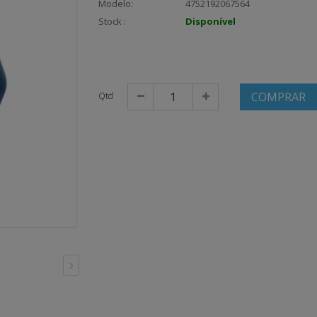
Modelo:
4752192067564
Stock :
Disponível
COMPRAR
Qtd