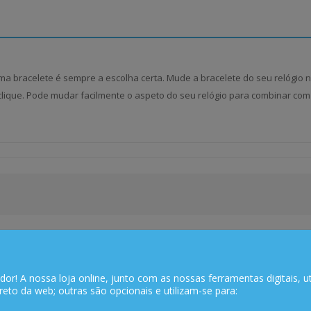
ma bracelete é sempre a escolha certa. Mude a bracelete do seu relógio n
 clique. Pode mudar facilmente o aspeto do seu relógio para combinar com 
CONSULTAR REPARAÇÃO
DEVOLUÇÕES
Consulte aqui a sua
Devolução Garanti
! A nossa loja online, junto com as nossas ferramentas digitais, util
reparação
eto da web; outras são opcionais e utilizam-se para: