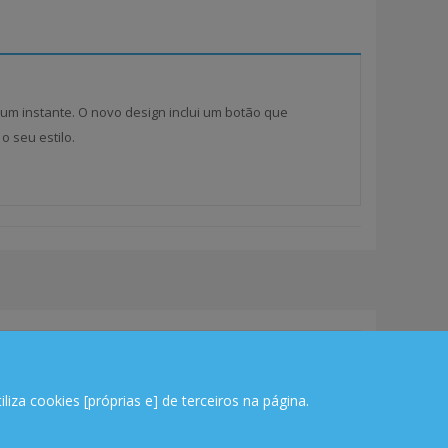
um instante. O novo design inclui um botão que
o seu estilo.
SUPORTE ONLINE
da!
iza cookies [próprias e] de terceiros na página.