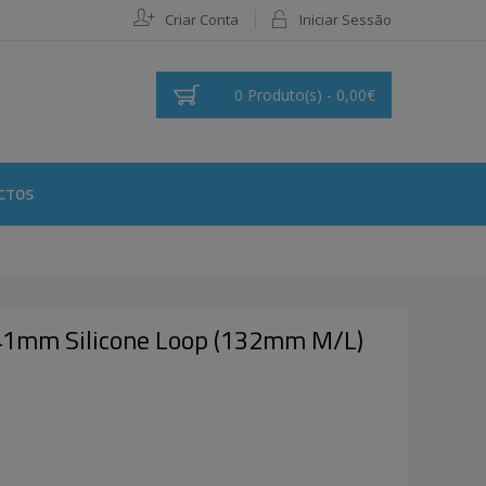
Criar Conta
Iniciar Sessão
0 Produto(s) - 0,00€
CTOS
41mm Silicone Loop (132mm M/L)