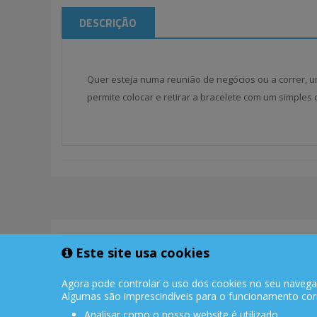
DESCRIÇÃO
Quer esteja numa reunião de negócios ou a correr, u
permite colocar e retirar a bracelete com um simples
Este site usa cookies
PORTES GRÁTIS
Encomendas acima de 150€
Agora pode controlar o uso dos cookies no seu navegador
Algumas são imprescindíveis para o funcionamento corr
Analisar como o nosso website é utilizado.