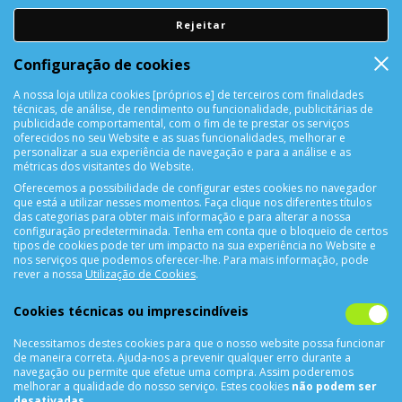
Rejeitar
DEVOLUÇÕES
Configuração de cookies
Devolução Garantida!
A nossa loja utiliza cookies [próprios e] de terceiros com finalidades
técnicas, de análise, de rendimento ou funcionalidade, publicitárias de
SUPORTE ONLINE
publicidade comportamental, com o fim de te prestar os serviços
oferecidos no seu Website e as suas funcionalidades, melhorar e
personalizar a sua experiência de navegação e para a análise e as
métricas dos visitantes do Website.
Oferecemos a possibilidade de configurar estes cookies no navegador
que está a utilizar nesses momentos. Faça clique nos diferentes títulos
das categorias para obter mais informação e para alterar a nossa
configuração predeterminada. Tenha em conta que o bloqueio de certos
tipos de cookies pode ter um impacto na sua experiência no Website e
nos serviços que podemos oferecer-lhe. Para mais informação, pode
CONTACTOS
rever a nossa
Utilização de Cookies
.
Rua Álvaro Castelões Nº413 R/C
Cookies técnicas ou imprescindíveis
4450-042 Matosinhos Portugal
Necessitamos destes cookies para que o nosso website possa funcionar
comercial@cellrepair.pt
de maneira correta. Ajuda-nos a prevenir qualquer erro durante a
vendas@cellrepair.pt
navegação ou permite que efetue uma compra. Assim poderemos
melhorar a qualidade do nosso serviço. Estes cookies
não podem ser
229 380 496
Chamada para a rede fixa nacional
desativadas
.