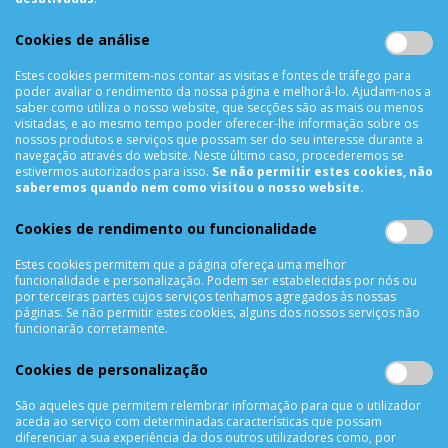
910 991 733
Chamada para a rede móvel nacional MEO
Cookies de análise
910991733
Estes cookies permitem-nos contar as visitas e fontes de tráfego para
Segunda a Sexta das 10h00 às 19h00
poder avaliar o rendimento da nossa página e melhorá-lo. Ajudam-nos a
Sábado das 9h00 às 13h00
saber como utiliza o nosso website, que secções são as mais ou menos
visitadas, e ao mesmo tempo poder oferecer-lhe informação sobre os
nossos produtos e serviços que possam ser do seu interesse durante a
navegação através do website. Neste último caso, procederemos se
estivermos autorizados para isso.
Se não permitir estes cookies, não
INFORMAÇÕES
saberemos quando nem como visitou o nosso website.
Sobre Nós
Cookies de rendimento ou funcionalidade
Termos & Condições
Política de Privacidade
Estes cookies permitem que a página ofereça uma melhor
funcionalidade e personalização. Podem ser estabelecidas por nós ou
Trocas & Devoluções
por terceiras partes cujos serviços tenhamos agregados às nossas
Métodos de Pagamento
páginas. Se não permitir estes cookies, alguns dos nossos serviços não
funcionarão corretamente.
Resolução de Litígios
Livro de reclamações
Cookies de personalização
Mapa do site
São aqueles que permitem relembrar informação para que o utilizador
aceda ao serviço com determinadas características que possam
APOIO AO CLIENTE
diferenciar a sua experiência da dos outros utilizadores como, por