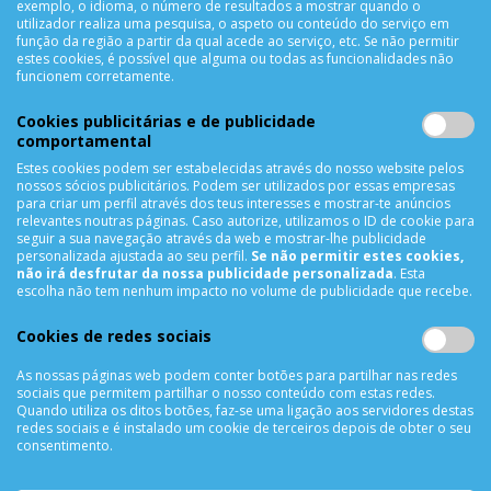
exemplo, o idioma, o número de resultados a mostrar quando o
Criar Conta
utilizador realiza uma pesquisa, o aspeto ou conteúdo do serviço em
função da região a partir da qual acede ao serviço, etc. Se não permitir
As Minhas Encomendas
estes cookies, é possível que alguma ou todas as funcionalidades não
Lista de Desejos
funcionem corretamente.
Lista de Comparação
Cookies publicitárias e de publicidade
Solicitar uma Devolução
comportamental
Expedição
Estes cookies podem ser estabelecidas através do nosso website pelos
Utilização de Cookies
nossos sócios publicitários. Podem ser utilizados por essas empresas
para criar um perfil através dos teus interesses e mostrar-te anúncios
relevantes noutras páginas. Caso autorize, utilizamos o ID de cookie para
NEWSLETTER
seguir a sua navegação através da web e mostrar-lhe publicidade
personalizada ajustada ao seu perfil.
Se não permitir estes cookies,
não irá desfrutar da nossa publicidade personalizada
. Esta
escolha não tem nenhum impacto no volume de publicidade que recebe.
SUBSCREVER
Cookies de redes sociais
As nossas páginas web podem conter botões para partilhar nas redes
sociais que permitem partilhar o nosso conteúdo com estas redes.
REDES SOCIAIS
Quando utiliza os ditos botões, faz-se uma ligação aos servidores destas
redes sociais e é instalado um cookie de terceiros depois de obter o seu
consentimento.