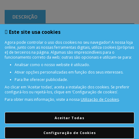
DESCRIÇÃO
Este site usa cookies
Cabo Dados USB Evelatus Type-C TPC07 Branco
Agora pode controlar o uso dos cookies no seu navegador! A nossa loja
online, junto com as nossas ferramentas digitais, utiliza cookies [próprias
e] de terceiros na página. Algumas são imprescindíveis para o
funcionamento correto da web; outras são opcionais e utilizam-se para:
Analisar como o nosso website é utilizado.
Ativar opções personalizadas em função dos seus interesses.
Para lhe oferecer publicidade.
Ao clicar em ‘Aceitar todas’, aceita a instalação dos cookies. Se preferir
configurá-los ou rejeitá-los, clique em ‘Configuração de cookies’.
Para obter mais informação, visite a nossa
Utilização de Cookies
.
PORTES GRÁTIS
Encomendas acima de 150€
Aceitar Todas
CONSULTAR REPARAÇÃO
Configuração de Cookies
Consulte aqui a sua reparação