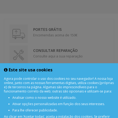
PORTES GRÁTIS
Encomendas acima de 150€
CONSULTAR REPARAÇÃO
Consulte aqui a sua reparação
Este site usa cookies
DEVOLUÇÕES
Devolução Garantida!
Agora pode controlar o uso dos cookies no seu navegador! A nossa loja
online, junto com as nossas ferramentas digitais, utiliza cookies [próprias
e] de terceiros na página. Algumas são imprescindíveis para o
funcionamento correto da web; outras são opcionais e utilizam-se para:
SUPORTE ONLINE
Analisar como o nosso website é utilizado.
Ativar opções personalizadas em função dos seus interesses.
Para lhe oferecer publicidade.
Ao clicar em ‘Aceitar todas’, aceita a instalação dos cookies. Se preferir