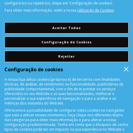
configurá-los ou rejeitá-los, clique em ‘Configuração de cookies’.
Para obter mais informação, visite a nossa
Utilização de Cookies
.
CONTACTOS
Aceitar Todas
Rua Álvaro Castelões Nº413 R/C
4450-042 Matosinhos Portugal
Configuração de Cookies
comercial@cellrepair.pt
vendas@cellrepair.pt
Rejeitar
229 380 496
Chamada para a rede fixa nacional
Configuração de cookies
910 991 733
Chamada para a rede móvel nacional MEO
A nossa loja utiliza cookies [próprios e] de terceiros com finalidades
910991733
técnicas, de análise, de rendimento ou funcionalidade, publicitárias de
publicidade comportamental, com o fim de te prestar os serviços
Segunda a Sexta das 10h00 às 19h00
oferecidos no seu Website e as suas funcionalidades, melhorar e
Sábado das 9h00 às 13h00
personalizar a sua experiência de navegação e para a análise e as
métricas dos visitantes do Website.
Oferecemos a possibilidade de configurar estes cookies no navegador
que está a utilizar nesses momentos. Faça clique nos diferentes títulos
INFORMAÇÕES
das categorias para obter mais informação e para alterar a nossa
configuração predeterminada. Tenha em conta que o bloqueio de certos
Sobre Nós
tipos de cookies pode ter um impacto na sua experiência no Website e