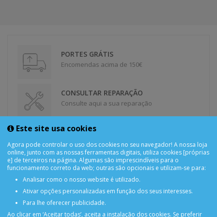
PORTES GRÁTIS
Encomendas acima de 150€
CONSULTAR REPARAÇÃO
Consulte aqui a sua reparação
Este site usa cookies
DEVOLUÇÕES
Devolução Garantida!
Agora pode controlar o uso dos cookies no seu navegador! A nossa loja
online, junto com as nossas ferramentas digitais, utiliza cookies [próprias
e] de terceiros na página. Algumas são imprescindíveis para o
funcionamento correto da web; outras são opcionais e utilizam-se para:
SUPORTE ONLINE
Analisar como o nosso website é utilizado.
Ativar opções personalizadas em função dos seus interesses.
Para lhe oferecer publicidade.
Ao clicar em ‘Aceitar todas’, aceita a instalação dos cookies. Se preferir