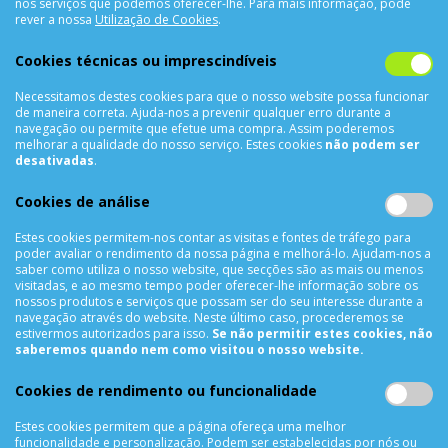
nos serviços que podemos oferecer-lhe. Para mais informação, pode
Termos & Condições
rever a nossa
Utilização de Cookies
.
Política de Privacidade
Cookies técnicas ou imprescindíveis
Trocas & Devoluções
Métodos de Pagamento
Necessitamos destes cookies para que o nosso website possa funcionar
Resolução de Litígios
de maneira correta. Ajuda-nos a prevenir qualquer erro durante a
navegação ou permite que efetue uma compra. Assim poderemos
Livro de reclamações
melhorar a qualidade do nosso serviço. Estes cookies
não podem ser
desativadas
.
Mapa do site
APOIO AO CLIENTE
Cookies de análise
Criar Conta
Estes cookies permitem-nos contar as visitas e fontes de tráfego para
poder avaliar o rendimento da nossa página e melhorá-lo. Ajudam-nos a
As Minhas Encomendas
saber como utiliza o nosso website, que secções são as mais ou menos
visitadas, e ao mesmo tempo poder oferecer-lhe informação sobre os
Lista de Desejos
nossos produtos e serviços que possam ser do seu interesse durante a
Lista de Comparação
navegação através do website. Neste último caso, procederemos se
estivermos autorizados para isso.
Se não permitir estes cookies, não
Solicitar uma Devolução
saberemos quando nem como visitou o nosso website.
Expedição
Utilização de Cookies
Cookies de rendimento ou funcionalidade
Estes cookies permitem que a página ofereça uma melhor
NEWSLETTER
funcionalidade e personalização. Podem ser estabelecidas por nós ou