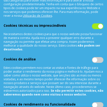
das categorias para obter mais informação e para alterar a nossa
configuração predeterminada. Tenha em conta que o bloqueio de certos
tipos de cookies pode ter um impacto na sua experiência no Website e
nos serviços que podemos oferecer-lhe. Para mais informação, pode
CONTACTOS
rever a nossa
Utilização de Cookies
.
Rua Álvaro Castelões Nº413 R/C
Cookies técnicas ou imprescindíveis
4450-042 Matosinhos Portugal
Necessitamos destes cookies para que o nosso website possa funcionar
comercial@cellrepair.pt
de maneira correta. Ajuda-nos a prevenir qualquer erro durante a
vendas@cellrepair.pt
navegação ou permite que efetue uma compra. Assim poderemos
melhorar a qualidade do nosso serviço. Estes cookies
não podem ser
229 380 496
Chamada para a rede fixa nacional
desativadas
.
910 991 733
Chamada para a rede móvel nacional MEO
Cookies de análise
910991733
Estes cookies permitem-nos contar as visitas e fontes de tráfego para
Segunda a Sexta das 10h00 às 19h00
poder avaliar o rendimento da nossa página e melhorá-lo. Ajudam-nos a
Sábado das 9h00 às 13h00
saber como utiliza o nosso website, que secções são as mais ou menos
visitadas, e ao mesmo tempo poder oferecer-lhe informação sobre os
nossos produtos e serviços que possam ser do seu interesse durante a
navegação através do website. Neste último caso, procederemos se
estivermos autorizados para isso.
Se não permitir estes cookies, não
INFORMAÇÕES
saberemos quando nem como visitou o nosso website.
Sobre Nós
Cookies de rendimento ou funcionalidade
Termos & Condições