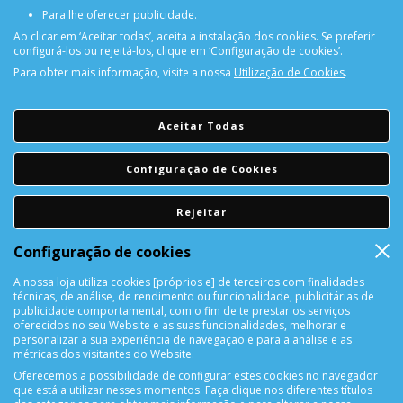
Para lhe oferecer publicidade.
Ao clicar em ‘Aceitar todas’, aceita a instalação dos cookies. Se preferir
configurá-los ou rejeitá-los, clique em ‘Configuração de cookies’.
Para obter mais informação, visite a nossa
Utilização de Cookies
.
PORTES GRÁTIS
Encomendas acima de 150€
Aceitar Todas
CONSULTAR REPARAÇÃO
Configuração de Cookies
Consulte aqui a sua reparação
Rejeitar
DEVOLUÇÕES
Configuração de cookies
Devolução Garantida!
A nossa loja utiliza cookies [próprios e] de terceiros com finalidades
técnicas, de análise, de rendimento ou funcionalidade, publicitárias de
SUPORTE ONLINE
publicidade comportamental, com o fim de te prestar os serviços
oferecidos no seu Website e as suas funcionalidades, melhorar e
personalizar a sua experiência de navegação e para a análise e as
métricas dos visitantes do Website.
Oferecemos a possibilidade de configurar estes cookies no navegador
que está a utilizar nesses momentos. Faça clique nos diferentes títulos