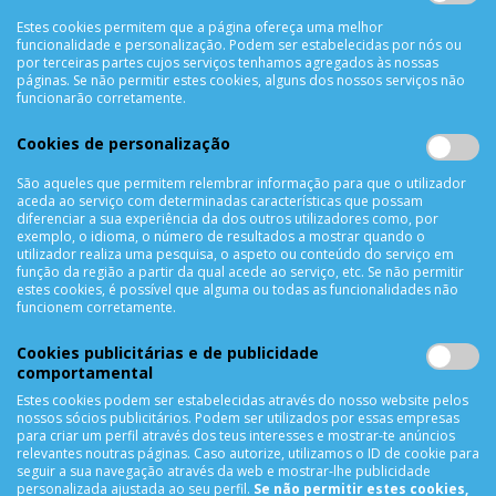
Política de Privacidade
Estes cookies permitem que a página ofereça uma melhor
funcionalidade e personalização. Podem ser estabelecidas por nós ou
Trocas & Devoluções
por terceiras partes cujos serviços tenhamos agregados às nossas
Métodos de Pagamento
páginas. Se não permitir estes cookies, alguns dos nossos serviços não
funcionarão corretamente.
Resolução de Litígios
Livro de reclamações
Cookies de personalização
Mapa do site
São aqueles que permitem relembrar informação para que o utilizador
aceda ao serviço com determinadas características que possam
APOIO AO CLIENTE
diferenciar a sua experiência da dos outros utilizadores como, por
exemplo, o idioma, o número de resultados a mostrar quando o
Criar Conta
utilizador realiza uma pesquisa, o aspeto ou conteúdo do serviço em
função da região a partir da qual acede ao serviço, etc. Se não permitir
As Minhas Encomendas
estes cookies, é possível que alguma ou todas as funcionalidades não
Lista de Desejos
funcionem corretamente.
Lista de Comparação
Cookies publicitárias e de publicidade
Solicitar uma Devolução
comportamental
Expedição
Estes cookies podem ser estabelecidas através do nosso website pelos
Utilização de Cookies
nossos sócios publicitários. Podem ser utilizados por essas empresas
para criar um perfil através dos teus interesses e mostrar-te anúncios
relevantes noutras páginas. Caso autorize, utilizamos o ID de cookie para
NEWSLETTER
seguir a sua navegação através da web e mostrar-lhe publicidade
personalizada ajustada ao seu perfil.
Se não permitir estes cookies,