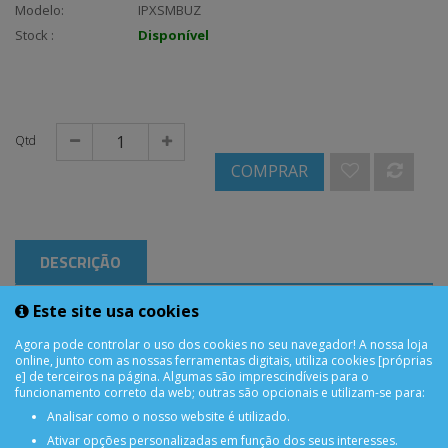
Modelo:
IPXSMBUZ
Stock :
Disponível
Qtd
COMPRAR
DESCRIÇÃO
Este site usa cookies
iPhone XS Max Buzzer
Agora pode controlar o uso dos cookies no seu navegador! A nossa loja
online, junto com as nossas ferramentas digitais, utiliza cookies [próprias
e] de terceiros na página. Algumas são imprescindíveis para o
funcionamento correto da web; outras são opcionais e utilizam-se para:
Analisar como o nosso website é utilizado.
Ativar opções personalizadas em função dos seus interesses.