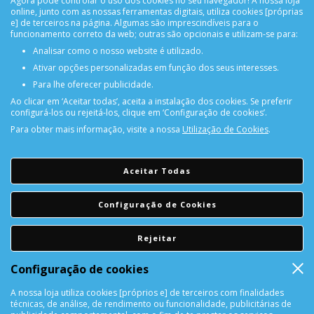
Agora pode controlar o uso dos cookies no seu navegador! A nossa loja
online, junto com as nossas ferramentas digitais, utiliza cookies [próprias
e] de terceiros na página. Algumas são imprescindíveis para o
funcionamento correto da web; outras são opcionais e utilizam-se para:
Analisar como o nosso website é utilizado.
Ativar opções personalizadas em função dos seus interesses.
Para lhe oferecer publicidade.
PORTES GRÁTIS
Ao clicar em ‘Aceitar todas’, aceita a instalação dos cookies. Se preferir
Encomendas acima de 150€
configurá-los ou rejeitá-los, clique em ‘Configuração de cookies’.
Para obter mais informação, visite a nossa
Utilização de Cookies
.
CONSULTAR REPARAÇÃO
Consulte aqui a sua reparação
Aceitar Todas
DEVOLUÇÕES
Configuração de Cookies
Devolução Garantida!
Rejeitar
SUPORTE ONLINE
Configuração de cookies
A nossa loja utiliza cookies [próprios e] de terceiros com finalidades
técnicas, de análise, de rendimento ou funcionalidade, publicitárias de