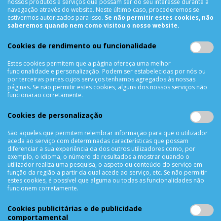
nossos produtos e serviços que possam ser do seu interesse durante a
Sobre Nós
navegação através do website. Neste último caso, procederemos se
Termos & Condições
estivermos autorizados para isso.
Se não permitir estes cookies, não
saberemos quando nem como visitou o nosso website.
Política de Privacidade
Trocas & Devoluções
Cookies de rendimento ou funcionalidade
Métodos de Pagamento
Estes cookies permitem que a página ofereça uma melhor
Resolução de Litígios
funcionalidade e personalização. Podem ser estabelecidas por nós ou
Livro de reclamações
por terceiras partes cujos serviços tenhamos agregados às nossas
páginas. Se não permitir estes cookies, alguns dos nossos serviços não
Mapa do site
funcionarão corretamente.
APOIO AO CLIENTE
Cookies de personalização
Criar Conta
São aqueles que permitem relembrar informação para que o utilizador
As Minhas Encomendas
aceda ao serviço com determinadas características que possam
diferenciar a sua experiência da dos outros utilizadores como, por
Lista de Desejos
exemplo, o idioma, o número de resultados a mostrar quando o
Lista de Comparação
utilizador realiza uma pesquisa, o aspeto ou conteúdo do serviço em
função da região a partir da qual acede ao serviço, etc. Se não permitir
Solicitar uma Devolução
estes cookies, é possível que alguma ou todas as funcionalidades não
funcionem corretamente.
Expedição
Utilização de Cookies
Cookies publicitárias e de publicidade
comportamental