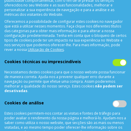
publicidade comportamental, com o fim de te prestar os serviços
oferecidos no seu Website e as suas funcionalidades, melhorar e
personalizar a sua experiência de navegação e para a análise e as
métricas dos visitantes do Website.
Oferecemos a possibilidade de configurar estes cookies no navegador
que está a utilizar nesses momentos. Faça clique nos diferentes títulos
CONTACTOS
das categorias para obter mais informação e para alterar a nossa
configuração predeterminada. Tenha em conta que o bloqueio de certos
Rua Álvaro Castelões Nº413 R/C
tipos de cookies pode ter um impacto na sua experiência no Website e
nos serviços que podemos oferecer-lhe. Para mais informação, pode
4450-042 Matosinhos Portugal
rever a nossa
Utilização de Cookies
.
comercial@cellrepair.pt
vendas@cellrepair.pt
Cookies técnicas ou imprescindíveis
229 380 496
Chamada para a rede fixa nacional
Necessitamos destes cookies para que o nosso website possa funcionar
910 991 733
Chamada para a rede móvel nacional MEO
de maneira correta. Ajuda-nos a prevenir qualquer erro durante a
navegação ou permite que efetue uma compra. Assim poderemos
910991733
melhorar a qualidade do nosso serviço. Estes cookies
não podem ser
desativadas
.
Segunda a Sexta das 10h00 às 19h00
Cookies de análise
Sábado das 9h00 às 13h00
Estes cookies permitem-nos contar as visitas e fontes de tráfego para
poder avaliar o rendimento da nossa página e melhorá-lo. Ajudam-nos a
INFORMAÇÕES
saber como utiliza o nosso website, que secções são as mais ou menos
visitadas, e ao mesmo tempo poder oferecer-lhe informação sobre os