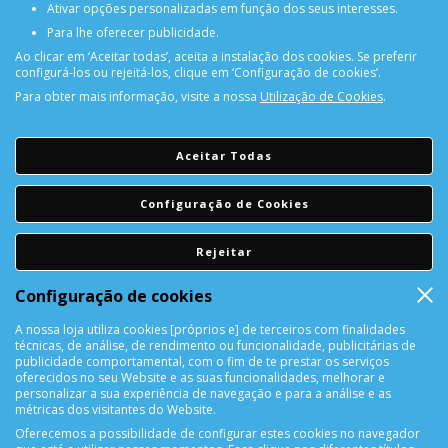
Ativar opções personalizadas em função dos seus interesses.
Para lhe oferecer publicidade.
Ao clicar em ‘Aceitar todas’, aceita a instalação dos cookies. Se preferir
configurá-los ou rejeitá-los, clique em ‘Configuração de cookies’.
Para obter mais informação, visite a nossa
Utilização de Cookies
.
PORTES GRÁTIS
Encomendas acima de 150€
Aceitar Todas
CONSULTAR REPARAÇÃO
Configuração de Cookies
Consulte aqui a sua reparação
Rejeitar
DEVOLUÇÕES
Configuração de cookies
Devolução Garantida!
A nossa loja utiliza cookies [próprios e] de terceiros com finalidades
técnicas, de análise, de rendimento ou funcionalidade, publicitárias de
SUPORTE ONLINE
publicidade comportamental, com o fim de te prestar os serviços
oferecidos no seu Website e as suas funcionalidades, melhorar e
personalizar a sua experiência de navegação e para a análise e as
métricas dos visitantes do Website.
Oferecemos a possibilidade de configurar estes cookies no navegador