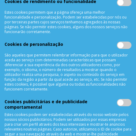
Cookies de rendimento ou funcionalidade
Termos & Condições
Política de Privacidade
Estes cookies permitem que a página ofereça uma melhor
funcionalidade e personalização. Podem ser estabelecidas por nós ou
Trocas & Devoluções
por terceiras partes cujos serviços tenhamos agregados às nossas
Métodos de Pagamento
páginas. Se não permitir estes cookies, alguns dos nossos serviços não
funcionarão corretamente.
Resolução de Litígios
Livro de reclamações
Cookies de personalização
Mapa do site
São aqueles que permitem relembrar informação para que o utilizador
aceda ao serviço com determinadas características que possam
APOIO AO CLIENTE
diferenciar a sua experiência da dos outros utilizadores como, por
exemplo, o idioma, o número de resultados a mostrar quando o
Criar Conta
utilizador realiza uma pesquisa, o aspeto ou conteúdo do serviço em
função da região a partir da qual acede ao serviço, etc. Se não permitir
As Minhas Encomendas
estes cookies, é possível que alguma ou todas as funcionalidades não
Lista de Desejos
funcionem corretamente.
Lista de Comparação
Cookies publicitárias e de publicidade
Solicitar uma Devolução
comportamental
Expedição
Estes cookies podem ser estabelecidas através do nosso website pelos
Utilização de Cookies
nossos sócios publicitários. Podem ser utilizados por essas empresas
para criar um perfil através dos teus interesses e mostrar-te anúncios
relevantes noutras páginas. Caso autorize, utilizamos o ID de cookie para
NEWSLETTER
seguir a sua navegação através da web e mostrar-lhe publicidade