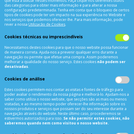
que está a utilizar nesses momentos. Faça clique nos diferentes títulos
das categorias para obter mais informação e para alterar a nossa
configuração predeterminada. Tenha em conta que o bloqueio de certos
tipos de cookies pode ter um impacto na sua experiência no Website e
nos serviços que podemos oferecer-lhe. Para mais informação, pode
CONTACTOS
rever a nossa
Utilização de Cookies
.
Rua Álvaro Castelões Nº413 R/C
Cookies técnicas ou imprescindíveis
4450-042 Matosinhos Portugal
Necessitamos destes cookies para que o nosso website possa funcionar
comercial@cellrepair.pt
de maneira correta. Ajuda-nos a prevenir qualquer erro durante a
vendas@cellrepair.pt
navegação ou permite que efetue uma compra. Assim poderemos
melhorar a qualidade do nosso serviço. Estes cookies
não podem ser
229 380 496
Chamada para a rede fixa nacional
desativadas
.
910 991 733
Chamada para a rede móvel nacional MEO
Cookies de análise
910991733
Estes cookies permitem-nos contar as visitas e fontes de tráfego para
Segunda a Sexta das 10h00 às 19h00
poder avaliar o rendimento da nossa página e melhorá-lo. Ajudam-nos a
Sábado das 9h00 às 13h00
saber como utiliza o nosso website, que secções são as mais ou menos
visitadas, e ao mesmo tempo poder oferecer-lhe informação sobre os
nossos produtos e serviços que possam ser do seu interesse durante a
navegação através do website. Neste último caso, procederemos se
estivermos autorizados para isso.
Se não permitir estes cookies, não
INFORMAÇÕES
saberemos quando nem como visitou o nosso website.
Sobre Nós