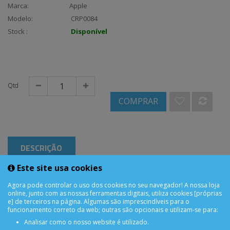
Marca:
Apple
Modelo:
CRP0084
Stock :
Disponível
Qtd
COMPRAR
DESCRIÇÃO
Este site usa cookies
Agora pode controlar o uso dos cookies no seu navegador! A nossa loja
iPhone 13 Pro / 13 Pro Max Pelicula Camera
online, junto com as nossas ferramentas digitais, utiliza cookies [próprias
e] de terceiros na página. Algumas são imprescindíveis para o
funcionamento correto da web; outras são opcionais e utilizam-se para:
Analisar como o nosso website é utilizado.