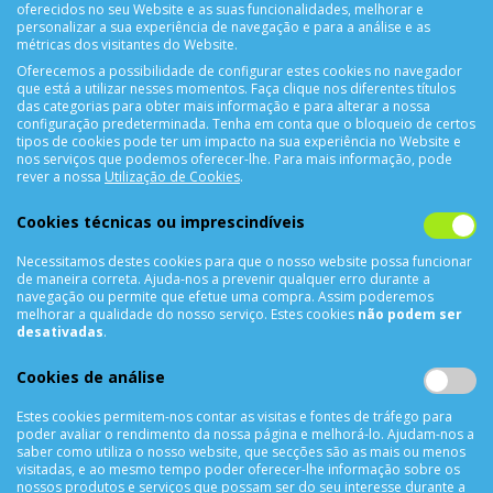
oferecidos no seu Website e as suas funcionalidades, melhorar e
personalizar a sua experiência de navegação e para a análise e as
métricas dos visitantes do Website.
Oferecemos a possibilidade de configurar estes cookies no navegador
que está a utilizar nesses momentos. Faça clique nos diferentes títulos
das categorias para obter mais informação e para alterar a nossa
configuração predeterminada. Tenha em conta que o bloqueio de certos
tipos de cookies pode ter um impacto na sua experiência no Website e
nos serviços que podemos oferecer-lhe. Para mais informação, pode
CONTACTOS
rever a nossa
Utilização de Cookies
.
Rua Álvaro Castelões Nº413 R/C
Cookies técnicas ou imprescindíveis
4450-042 Matosinhos Portugal
Necessitamos destes cookies para que o nosso website possa funcionar
comercial@cellrepair.pt
de maneira correta. Ajuda-nos a prevenir qualquer erro durante a
vendas@cellrepair.pt
navegação ou permite que efetue uma compra. Assim poderemos
melhorar a qualidade do nosso serviço. Estes cookies
não podem ser
229 380 496
Chamada para a rede fixa nacional
desativadas
.
910 991 733
Chamada para a rede móvel nacional MEO
Cookies de análise
910991733
Estes cookies permitem-nos contar as visitas e fontes de tráfego para
Segunda a Sexta das 10h00 às 19h00
poder avaliar o rendimento da nossa página e melhorá-lo. Ajudam-nos a
Sábado das 9h00 às 13h00
saber como utiliza o nosso website, que secções são as mais ou menos
visitadas, e ao mesmo tempo poder oferecer-lhe informação sobre os
nossos produtos e serviços que possam ser do seu interesse durante a