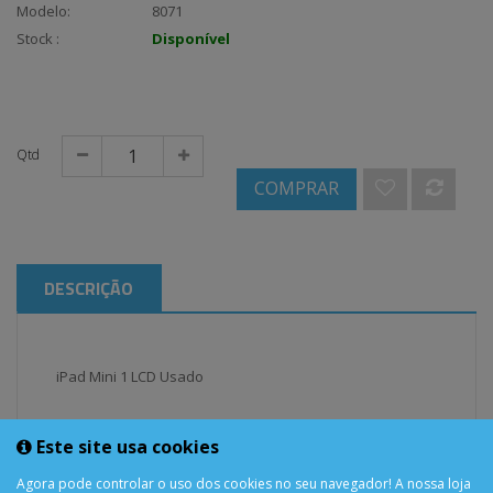
Modelo:
8071
Stock :
Disponível
Qtd
COMPRAR
DESCRIÇÃO
iPad Mini 1 LCD Usado
Este site usa cookies
Peça usada com alguns riscos no ecrã, testado a
funcionar corretamente
Agora pode controlar o uso dos cookies no seu navegador! A nossa loja