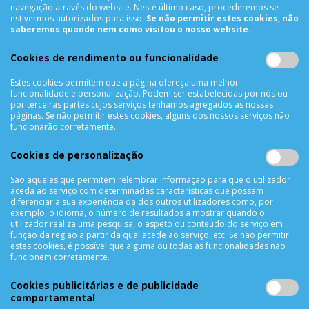
navegação através do website. Neste último caso, procederemos se
estivermos autorizados para isso.
Se não permitir estes cookies, não
INFORMAÇÕES
saberemos quando nem como visitou o nosso website.
Sobre Nós
Cookies de rendimento ou funcionalidade
Termos & Condições
Política de Privacidade
Estes cookies permitem que a página ofereça uma melhor
funcionalidade e personalização. Podem ser estabelecidas por nós ou
Trocas & Devoluções
por terceiras partes cujos serviços tenhamos agregados às nossas
Métodos de Pagamento
páginas. Se não permitir estes cookies, alguns dos nossos serviços não
funcionarão corretamente.
Resolução de Litígios
Livro de reclamações
Cookies de personalização
Mapa do site
São aqueles que permitem relembrar informação para que o utilizador
aceda ao serviço com determinadas características que possam
APOIO AO CLIENTE
diferenciar a sua experiência da dos outros utilizadores como, por
exemplo, o idioma, o número de resultados a mostrar quando o
Criar Conta
utilizador realiza uma pesquisa, o aspeto ou conteúdo do serviço em
função da região a partir da qual acede ao serviço, etc. Se não permitir
As Minhas Encomendas
estes cookies, é possível que alguma ou todas as funcionalidades não
Lista de Desejos
funcionem corretamente.
Lista de Comparação
Cookies publicitárias e de publicidade
Solicitar uma Devolução
comportamental
Expedição