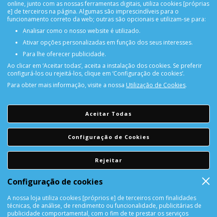
online, junto com as nossas ferramentas digitais, utiliza cookies [próprias
e] de terceiros na página. Algumas são imprescindíveis para o
funcionamento correto da web; outras são opcionais e utilizam-se para:
Analisar como o nosso website é utilizado.
Ativar opções personalizadas em função dos seus interesses.
Para lhe oferecer publicidade.
Ao clicar em ‘Aceitar todas’, aceita a instalação dos cookies. Se preferir
configurá-los ou rejeitá-los, clique em ‘Configuração de cookies’.
Para obter mais informação, visite a nossa
Utilização de Cookies
.
PORTES GRÁTIS
Encomendas acima de 150€
Aceitar Todas
CONSULTAR REPARAÇÃO
Configuração de Cookies
Consulte aqui a sua reparação
Rejeitar
DEVOLUÇÕES
Configuração de cookies
Devolução Garantida!
A nossa loja utiliza cookies [próprios e] de terceiros com finalidades
técnicas, de análise, de rendimento ou funcionalidade, publicitárias de
SUPORTE ONLINE
publicidade comportamental, com o fim de te prestar os serviços