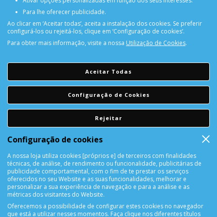
Ativar opções personalizadas em função dos seus interesses.
Para lhe oferecer publicidade.
Ao clicar em ‘Aceitar todas’, aceita a instalação dos cookies. Se preferir
configurá-los ou rejeitá-los, clique em ‘Configuração de cookies’.
Para obter mais informação, visite a nossa
Utilização de Cookies
.
PORTES GRÁTIS
Encomendas acima de 150€
Aceitar Todas
CONSULTAR REPARAÇÃO
Configuração de Cookies
Consulte aqui a sua reparação
Rejeitar
DEVOLUÇÕES
Configuração de cookies
Devolução Garantida!
A nossa loja utiliza cookies [próprios e] de terceiros com finalidades
técnicas, de análise, de rendimento ou funcionalidade, publicitárias de
SUPORTE ONLINE
publicidade comportamental, com o fim de te prestar os serviços
oferecidos no seu Website e as suas funcionalidades, melhorar e
personalizar a sua experiência de navegação e para a análise e as
métricas dos visitantes do Website.
Oferecemos a possibilidade de configurar estes cookies no navegador
que está a utilizar nesses momentos. Faça clique nos diferentes títulos