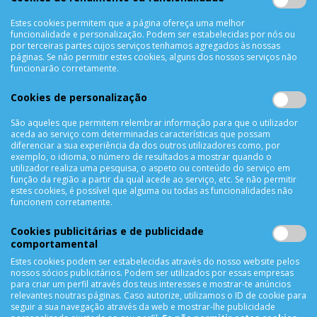
Termos & Condições
Política de Privacidade
Estes cookies permitem que a página ofereça uma melhor
funcionalidade e personalização. Podem ser estabelecidas por nós ou
Trocas & Devoluções
por terceiras partes cujos serviços tenhamos agregados às nossas
Métodos de Pagamento
páginas. Se não permitir estes cookies, alguns dos nossos serviços não
funcionarão corretamente.
Resolução de Litígios
Livro de reclamações
Cookies de personalização
Mapa do site
São aqueles que permitem relembrar informação para que o utilizador
aceda ao serviço com determinadas características que possam
APOIO AO CLIENTE
diferenciar a sua experiência da dos outros utilizadores como, por
exemplo, o idioma, o número de resultados a mostrar quando o
Criar Conta
utilizador realiza uma pesquisa, o aspeto ou conteúdo do serviço em
função da região a partir da qual acede ao serviço, etc. Se não permitir
As Minhas Encomendas
estes cookies, é possível que alguma ou todas as funcionalidades não
Lista de Desejos
funcionem corretamente.
Lista de Comparação
Cookies publicitárias e de publicidade
Solicitar uma Devolução
comportamental
Expedição
Estes cookies podem ser estabelecidas através do nosso website pelos
Utilização de Cookies
nossos sócios publicitários. Podem ser utilizados por essas empresas
para criar um perfil através dos teus interesses e mostrar-te anúncios
relevantes noutras páginas. Caso autorize, utilizamos o ID de cookie para
NEWSLETTER
seguir a sua navegação através da web e mostrar-lhe publicidade