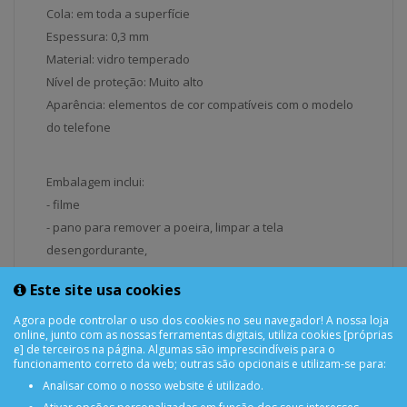
Cola: em toda a superfície
Espessura: 0,3 mm
Material: vidro temperado
Nível de proteção: Muito alto
Aparência: elementos de cor compatíveis com o modelo
do telefone
Embalagem inclui:
- filme
- pano para remover a poeira, limpar a tela
desengordurante,
- pano de limpeza para remover bolhas de ar
Este site usa cookies
- conjunto de adesivos para permitir o posicionamento
preciso do vidro na tela
Agora pode controlar o uso dos cookies no seu navegador! A nossa loja
online, junto com as nossas ferramentas digitais, utiliza cookies [próprias
e] de terceiros na página. Algumas são imprescindíveis para o
funcionamento correto da web; outras são opcionais e utilizam-se para:
Analisar como o nosso website é utilizado.