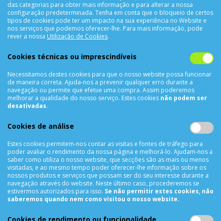
das categorias para obter mais informação e para alterar a nossa
configuração predeterminada. Tenha em conta que o bloqueio de certos
tipos de cookies pode ter um impacto na sua experiência no Website e
nos serviços que podemos oferecer-lhe. Para mais informação, pode
CONTACTOS
rever a nossa
Utilização de Cookies
.
Rua Álvaro Castelões Nº413 R/C
Cookies técnicas ou imprescindíveis
4450-042 Matosinhos Portugal
Necessitamos destes cookies para que o nosso website possa funcionar
comercial@cellrepair.pt
de maneira correta. Ajuda-nos a prevenir qualquer erro durante a
vendas@cellrepair.pt
navegação ou permite que efetue uma compra. Assim poderemos
melhorar a qualidade do nosso serviço. Estes cookies
não podem ser
229 380 496
Chamada para a rede fixa nacional
desativadas
.
910 991 733
Chamada para a rede móvel nacional MEO
Cookies de análise
910991733
Estes cookies permitem-nos contar as visitas e fontes de tráfego para
Segunda a Sexta das 10h00 às 19h00
poder avaliar o rendimento da nossa página e melhorá-lo. Ajudam-nos a
Sábado das 9h00 às 13h00
saber como utiliza o nosso website, que secções são as mais ou menos
visitadas, e ao mesmo tempo poder oferecer-lhe informação sobre os
nossos produtos e serviços que possam ser do seu interesse durante a
navegação através do website. Neste último caso, procederemos se
estivermos autorizados para isso.
Se não permitir estes cookies, não
INFORMAÇÕES
saberemos quando nem como visitou o nosso website.
Sobre Nós
Cookies de rendimento ou funcionalidade