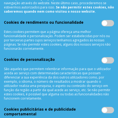
Termos & Condições
navegação através do website. Neste último caso, procederemos se
estivermos autorizados para isso.
Se não permitir estes cookies, não
Política de Privacidade
saberemos quando nem como visitou o nosso website.
Trocas & Devoluções
Métodos de Pagamento
Cookies de rendimento ou funcionalidade
Resolução de Litígios
Estes cookies permitem que a página ofereça uma melhor
Livro de reclamações
funcionalidade e personalização. Podem ser estabelecidas por nós ou
por terceiras partes cujos serviços tenhamos agregados às nossas
Mapa do site
páginas. Se não permitir estes cookies, alguns dos nossos serviços não
funcionarão corretamente.
APOIO AO CLIENTE
Cookies de personalização
Criar Conta
As Minhas Encomendas
São aqueles que permitem relembrar informação para que o utilizador
aceda ao serviço com determinadas características que possam
Lista de Desejos
diferenciar a sua experiência da dos outros utilizadores como, por
Lista de Comparação
exemplo, o idioma, o número de resultados a mostrar quando o
utilizador realiza uma pesquisa, o aspeto ou conteúdo do serviço em
Solicitar uma Devolução
função da região a partir da qual acede ao serviço, etc. Se não permitir
estes cookies, é possível que alguma ou todas as funcionalidades não
Expedição
funcionem corretamente.
Utilização de Cookies
Cookies publicitárias e de publicidade
NEWSLETTER
comportamental