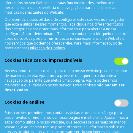
oferecidos no seu Website e as suas funcionalidades, melhorar e
personalizar a sua experiência de navegação e para a análise e as
métricas dos visitantes do Website.
Oferecemos a possibilidade de configurar estes cookies no navegador
CONTACTOS
que está a utilizar nesses momentos. Faça clique nos diferentes títulos
das categorias para obter mais informação e para alterar a nossa
Rua Álvaro Castelões Nº413 R/C
configuração predeterminada. Tenha em conta que o bloqueio de certos
tipos de cookies pode ter um impacto na sua experiência no Website e
4450-042 Matosinhos Portugal
nos serviços que podemos oferecer-lhe. Para mais informação, pode
comercial@cellrepair.pt
rever a nossa
Utilização de Cookies
.
vendas@cellrepair.pt
Cookies técnicas ou imprescindíveis
229 380 496
Chamada para a rede fixa nacional
910 991 733
Chamada para a rede móvel nacional MEO
Necessitamos destes cookies para que o nosso website possa funcionar
de maneira correta. Ajuda-nos a prevenir qualquer erro durante a
910991733
navegação ou permite que efetue uma compra. Assim poderemos
melhorar a qualidade do nosso serviço. Estes cookies
não podem ser
Segunda a Sexta das 10h00 às 19h00
desativadas
.
Sábado das 9h00 às 13h00
Cookies de análise
Estes cookies permitem-nos contar as visitas e fontes de tráfego para
INFORMAÇÕES
poder avaliar o rendimento da nossa página e melhorá-lo. Ajudam-nos a
saber como utiliza o nosso website, que secções são as mais ou menos
visitadas, e ao mesmo tempo poder oferecer-lhe informação sobre os
Sobre Nós
nossos produtos e serviços que possam ser do seu interesse durante a