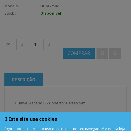
Modelo:
HUAG7SIM
Stock :
Disponível
Qtd
COMPRAR
DESCRIÇÃO
Huawei Ascend G7 Conector Cartão Sim
Este site usa cookies
Agora pode controlar o uso dos cookies no seu navegador! A nossa loja