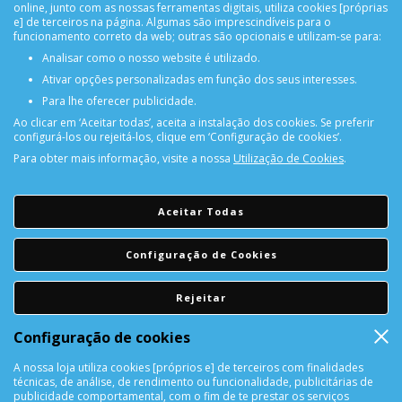
online, junto com as nossas ferramentas digitais, utiliza cookies [próprias
e] de terceiros na página. Algumas são imprescindíveis para o
funcionamento correto da web; outras são opcionais e utilizam-se para:
Analisar como o nosso website é utilizado.
Ativar opções personalizadas em função dos seus interesses.
PORTES GRÁTIS
Para lhe oferecer publicidade.
Encomendas acima de 150€
Ao clicar em ‘Aceitar todas’, aceita a instalação dos cookies. Se preferir
configurá-los ou rejeitá-los, clique em ‘Configuração de cookies’.
Para obter mais informação, visite a nossa
Utilização de Cookies
.
CONSULTAR REPARAÇÃO
Consulte aqui a sua reparação
Aceitar Todas
DEVOLUÇÕES
Configuração de Cookies
Devolução Garantida!
Rejeitar
SUPORTE ONLINE
Configuração de cookies
A nossa loja utiliza cookies [próprios e] de terceiros com finalidades
técnicas, de análise, de rendimento ou funcionalidade, publicitárias de
publicidade comportamental, com o fim de te prestar os serviços