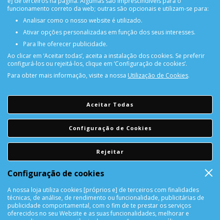
e] de terceiros na página. Algumas são imprescindíveis para o
funcionamento correto da web; outras são opcionais e utilizam-se para:
Analisar como o nosso website é utilizado.
Ativar opções personalizadas em função dos seus interesses.
Para lhe oferecer publicidade.
Ao clicar em ‘Aceitar todas’, aceita a instalação dos cookies. Se preferir
configurá-los ou rejeitá-los, clique em ‘Configuração de cookies’.
Para obter mais informação, visite a nossa
Utilização de Cookies
.
PORTES GRÁTIS
Encomendas acima de 150€
Aceitar Todas
CONSULTAR REPARAÇÃO
Configuração de Cookies
Consulte aqui a sua reparação
Rejeitar
DEVOLUÇÕES
Configuração de cookies
Devolução Garantida!
A nossa loja utiliza cookies [próprios e] de terceiros com finalidades
técnicas, de análise, de rendimento ou funcionalidade, publicitárias de
SUPORTE ONLINE
publicidade comportamental, com o fim de te prestar os serviços
oferecidos no seu Website e as suas funcionalidades, melhorar e