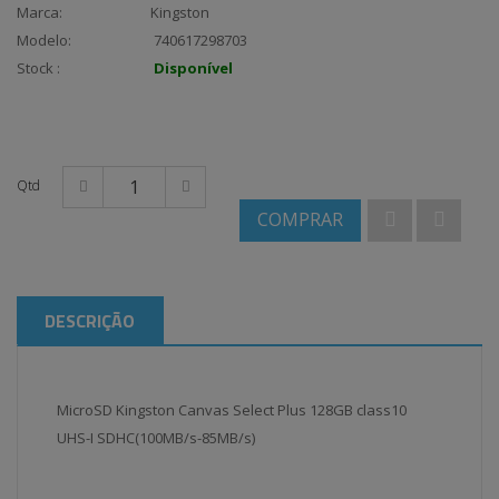
Marca:
Kingston
Modelo:
740617298703
Stock :
Disponível
Qtd
COMPRAR
DESCRIÇÃO
MicroSD Kingston Canvas Select Plus 128GB class10
UHS-I SDHC(100MB/s-85MB/s)