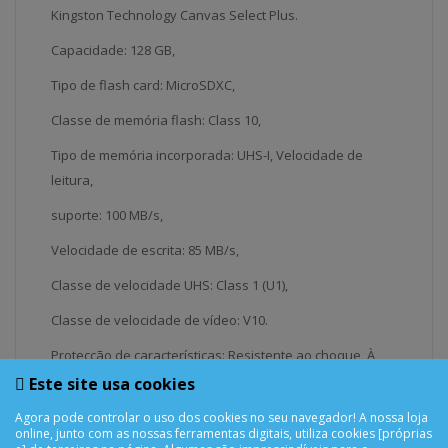
Kingston Technology Canvas Select Plus.
Capacidade: 128 GB,
Tipo de flash card: MicroSDXC,
Classe de memória flash: Class 10,
Tipo de memória incorporada: UHS-I, Velocidade de
leitura,
suporte: 100 MB/s,
Velocidade de escrita: 85 MB/s,
Classe de velocidade UHS: Class 1 (U1),
Classe de velocidade de vídeo: V10.
Protecção de características: Resistente ao choque, À
prova de vibração, X-ray proof,
Este site usa cookies
Cor da caixa: Preto
Agora pode controlar o uso dos cookies no seu navegador! A nossa loja
online, junto com as nossas ferramentas digitais, utiliza cookies [próprias