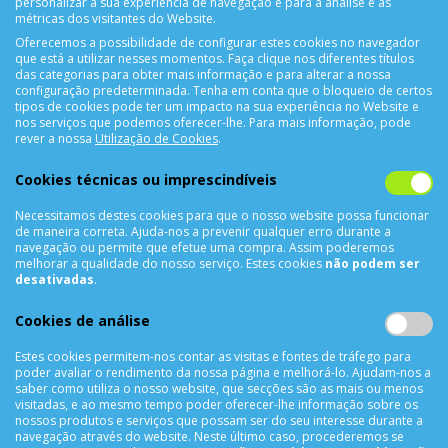
personalizar a sua experiência de navegação e para a análise e as
métricas dos visitantes do Website.
Oferecemos a possibilidade de configurar estes cookies no navegador
que está a utilizar nesses momentos. Faça clique nos diferentes títulos
das categorias para obter mais informação e para alterar a nossa
configuração predeterminada. Tenha em conta que o bloqueio de certos
tipos de cookies pode ter um impacto na sua experiência no Website e
nos serviços que podemos oferecer-lhe. Para mais informação, pode
CONTACTOS
rever a nossa
Utilização de Cookies
.
Rua Álvaro Castelões Nº413 R/C
Cookies técnicas ou imprescindíveis
4450-042 Matosinhos Portugal
Necessitamos destes cookies para que o nosso website possa funcionar
comercial@cellrepair.pt
de maneira correta. Ajuda-nos a prevenir qualquer erro durante a
vendas@cellrepair.pt
navegação ou permite que efetue uma compra. Assim poderemos
melhorar a qualidade do nosso serviço. Estes cookies
não podem ser
229 380 496
Chamada para a rede fixa nacional
desativadas
.
910 991 733
Chamada para a rede móvel nacional MEO
Cookies de análise
910991733
Estes cookies permitem-nos contar as visitas e fontes de tráfego para
Segunda a Sexta das 10h00 às 19h00
poder avaliar o rendimento da nossa página e melhorá-lo. Ajudam-nos a
Sábado das 9h00 às 13h00
saber como utiliza o nosso website, que secções são as mais ou menos
visitadas, e ao mesmo tempo poder oferecer-lhe informação sobre os
nossos produtos e serviços que possam ser do seu interesse durante a
navegação através do website. Neste último caso, procederemos se