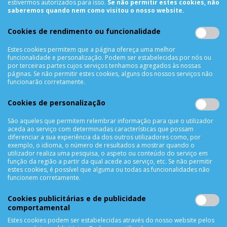
estivermos autorizados para isso.
Se não permitir estes cookies, não
INFORMAÇÕES
saberemos quando nem como visitou o nosso website.
Sobre Nós
Cookies de rendimento ou funcionalidade
Termos & Condições
Política de Privacidade
Estes cookies permitem que a página ofereça uma melhor
funcionalidade e personalização. Podem ser estabelecidas por nós ou
Trocas & Devoluções
por terceiras partes cujos serviços tenhamos agregados às nossas
Métodos de Pagamento
páginas. Se não permitir estes cookies, alguns dos nossos serviços não
funcionarão corretamente.
Resolução de Litígios
Livro de reclamações
Cookies de personalização
Mapa do site
São aqueles que permitem relembrar informação para que o utilizador
aceda ao serviço com determinadas características que possam
APOIO AO CLIENTE
diferenciar a sua experiência da dos outros utilizadores como, por
exemplo, o idioma, o número de resultados a mostrar quando o
Criar Conta
utilizador realiza uma pesquisa, o aspeto ou conteúdo do serviço em
função da região a partir da qual acede ao serviço, etc. Se não permitir
As Minhas Encomendas
estes cookies, é possível que alguma ou todas as funcionalidades não
Lista de Desejos
funcionem corretamente.
Lista de Comparação
Cookies publicitárias e de publicidade
Solicitar uma Devolução
comportamental
Expedição
Estes cookies podem ser estabelecidas através do nosso website pelos
Utilização de Cookies