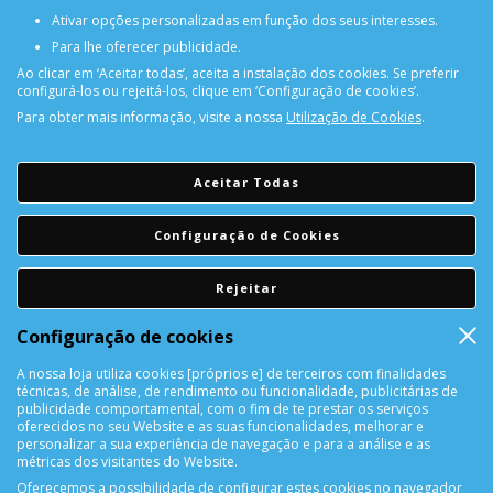
Ativar opções personalizadas em função dos seus interesses.
Para lhe oferecer publicidade.
Ao clicar em ‘Aceitar todas’, aceita a instalação dos cookies. Se preferir
configurá-los ou rejeitá-los, clique em ‘Configuração de cookies’.
Para obter mais informação, visite a nossa
Utilização de Cookies
.
PORTES GRÁTIS
Encomendas acima de 150€
Aceitar Todas
CONSULTAR REPARAÇÃO
Configuração de Cookies
Consulte aqui a sua reparação
Rejeitar
DEVOLUÇÕES
Configuração de cookies
Devolução Garantida!
A nossa loja utiliza cookies [próprios e] de terceiros com finalidades
técnicas, de análise, de rendimento ou funcionalidade, publicitárias de
SUPORTE ONLINE
publicidade comportamental, com o fim de te prestar os serviços
oferecidos no seu Website e as suas funcionalidades, melhorar e
personalizar a sua experiência de navegação e para a análise e as
métricas dos visitantes do Website.
Oferecemos a possibilidade de configurar estes cookies no navegador