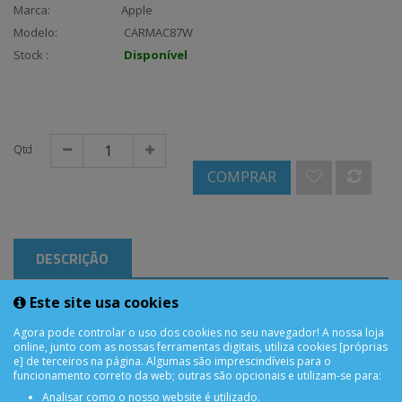
Marca:
Apple
Modelo:
CARMAC87W
Stock :
Disponível
Qtd
COMPRAR
DESCRIÇÃO
Este site usa cookies
Carregador compatível MAC USB-C 5-20V 87W
Agora pode controlar o uso dos cookies no seu navegador! A nossa loja
online, junto com as nossas ferramentas digitais, utiliza cookies [próprias
e] de terceiros na página. Algumas são imprescindíveis para o
funcionamento correto da web; outras são opcionais e utilizam-se para:
Analisar como o nosso website é utilizado.