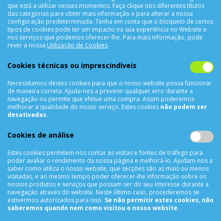
que está a utilizar nesses momentos. Faça clique nos diferentes títulos
das categorias para obter mais informação e para alterar a nossa
configuração predeterminada. Tenha em conta que o bloqueio de certos
tipos de cookies pode ter um impacto na sua experiência no Website e
nos serviços que podemos oferecer-lhe. Para mais informação, pode
CONTACTOS
rever a nossa
Utilização de Cookies
.
Rua Álvaro Castelões Nº413 R/C
Cookies técnicas ou imprescindíveis
4450-042 Matosinhos Portugal
Necessitamos destes cookies para que o nosso website possa funcionar
comercial@cellrepair.pt
de maneira correta. Ajuda-nos a prevenir qualquer erro durante a
vendas@cellrepair.pt
navegação ou permite que efetue uma compra. Assim poderemos
melhorar a qualidade do nosso serviço. Estes cookies
não podem ser
229 380 496
Chamada para a rede fixa nacional
desativadas
.
910 991 733
Chamada para a rede móvel nacional MEO
Cookies de análise
910991733
Estes cookies permitem-nos contar as visitas e fontes de tráfego para
Segunda a Sexta das 10h00 às 19h00
poder avaliar o rendimento da nossa página e melhorá-lo. Ajudam-nos a
Sábado das 9h00 às 13h00
saber como utiliza o nosso website, que secções são as mais ou menos
visitadas, e ao mesmo tempo poder oferecer-lhe informação sobre os
nossos produtos e serviços que possam ser do seu interesse durante a
navegação através do website. Neste último caso, procederemos se
estivermos autorizados para isso.
Se não permitir estes cookies, não
INFORMAÇÕES
saberemos quando nem como visitou o nosso website.
Sobre Nós