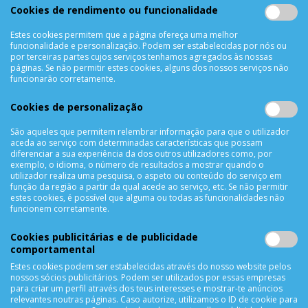
Cookies de rendimento ou funcionalidade
Termos & Condições
Política de Privacidade
Estes cookies permitem que a página ofereça uma melhor
funcionalidade e personalização. Podem ser estabelecidas por nós ou
Trocas & Devoluções
por terceiras partes cujos serviços tenhamos agregados às nossas
Métodos de Pagamento
páginas. Se não permitir estes cookies, alguns dos nossos serviços não
funcionarão corretamente.
Resolução de Litígios
Livro de reclamações
Cookies de personalização
Mapa do site
São aqueles que permitem relembrar informação para que o utilizador
aceda ao serviço com determinadas características que possam
APOIO AO CLIENTE
diferenciar a sua experiência da dos outros utilizadores como, por
exemplo, o idioma, o número de resultados a mostrar quando o
Criar Conta
utilizador realiza uma pesquisa, o aspeto ou conteúdo do serviço em
função da região a partir da qual acede ao serviço, etc. Se não permitir
As Minhas Encomendas
estes cookies, é possível que alguma ou todas as funcionalidades não
Lista de Desejos
funcionem corretamente.
Lista de Comparação
Cookies publicitárias e de publicidade
Solicitar uma Devolução
comportamental
Expedição
Estes cookies podem ser estabelecidas através do nosso website pelos
Utilização de Cookies
nossos sócios publicitários. Podem ser utilizados por essas empresas
para criar um perfil através dos teus interesses e mostrar-te anúncios
relevantes noutras páginas. Caso autorize, utilizamos o ID de cookie para
NEWSLETTER