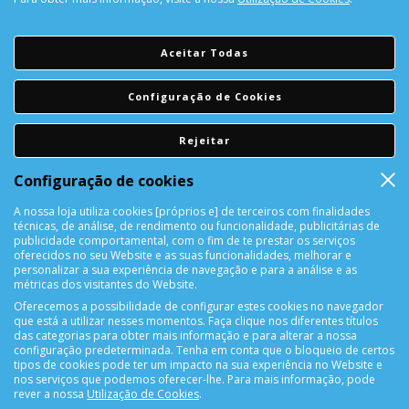
PORTES GRÁTIS
Encomendas acima de 150€
Aceitar Todas
CONSULTAR REPARAÇÃO
Configuração de Cookies
Consulte aqui a sua reparação
Rejeitar
DEVOLUÇÕES
Configuração de cookies
Devolução Garantida!
A nossa loja utiliza cookies [próprios e] de terceiros com finalidades
técnicas, de análise, de rendimento ou funcionalidade, publicitárias de
SUPORTE ONLINE
publicidade comportamental, com o fim de te prestar os serviços
oferecidos no seu Website e as suas funcionalidades, melhorar e
personalizar a sua experiência de navegação e para a análise e as
métricas dos visitantes do Website.
Oferecemos a possibilidade de configurar estes cookies no navegador
que está a utilizar nesses momentos. Faça clique nos diferentes títulos
das categorias para obter mais informação e para alterar a nossa
configuração predeterminada. Tenha em conta que o bloqueio de certos
tipos de cookies pode ter um impacto na sua experiência no Website e
nos serviços que podemos oferecer-lhe. Para mais informação, pode
CONTACTOS
rever a nossa
Utilização de Cookies
.