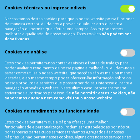
Rua Álvaro Castelões Nº413 R/C
Cookies técnicas ou imprescindíveis
4450-042 Matosinhos Portugal
Necessitamos destes cookies para que o nosso website possa funcionar
comercial@cellrepair.pt
de maneira correta. Ajuda-nos a prevenir qualquer erro durante a
vendas@cellrepair.pt
navegação ou permite que efetue uma compra. Assim poderemos
melhorar a qualidade do nosso serviço. Estes cookies
não podem ser
229 380 496
Chamada para a rede fixa nacional
desativadas
.
910 991 733
Chamada para a rede móvel nacional MEO
Cookies de análise
910991733
Estes cookies permitem-nos contar as visitas e fontes de tráfego para
Segunda a Sexta das 10h00 às 19h00
poder avaliar o rendimento da nossa página e melhorá-lo. Ajudam-nos a
Sábado das 9h00 às 13h00
saber como utiliza o nosso website, que secções são as mais ou menos
visitadas, e ao mesmo tempo poder oferecer-lhe informação sobre os
nossos produtos e serviços que possam ser do seu interesse durante a
navegação através do website. Neste último caso, procederemos se
estivermos autorizados para isso.
Se não permitir estes cookies, não
INFORMAÇÕES
saberemos quando nem como visitou o nosso website.
Sobre Nós
Cookies de rendimento ou funcionalidade
Termos & Condições
Política de Privacidade
Estes cookies permitem que a página ofereça uma melhor
funcionalidade e personalização. Podem ser estabelecidas por nós ou
Trocas & Devoluções
por terceiras partes cujos serviços tenhamos agregados às nossas
Métodos de Pagamento
páginas. Se não permitir estes cookies, alguns dos nossos serviços não