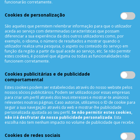
funcionarão corretamente.
Resolução de Litígios
Livro de reclamações
Cookies de personalização
Mapa do site
São aqueles que permitem relembrar informação para que o utilizador
aceda ao serviço com determinadas características que possam
APOIO AO CLIENTE
diferenciar a sua experiência da dos outros utilizadores como, por
exemplo, o idioma, o número de resultados a mostrar quando o
Criar Conta
utilizador realiza uma pesquisa, o aspeto ou conteúdo do serviço em
função da região a partir da qual acede ao serviço, etc. Se não permitir
As Minhas Encomendas
estes cookies, é possível que alguma ou todas as funcionalidades não
Lista de Desejos
funcionem corretamente.
Lista de Comparação
Cookies publicitárias e de publicidade
Solicitar uma Devolução
comportamental
Expedição
Estes cookies podem ser estabelecidas através do nosso website pelos
Utilização de Cookies
nossos sócios publicitários. Podem ser utilizados por essas empresas
para criar um perfil através dos teus interesses e mostrar-te anúncios
relevantes noutras páginas. Caso autorize, utilizamos o ID de cookie para
NEWSLETTER
seguir a sua navegação através da web e mostrar-lhe publicidade
personalizada ajustada ao seu perfil.
Se não permitir estes cookies,
não irá desfrutar da nossa publicidade personalizada
. Esta
escolha não tem nenhum impacto no volume de publicidade que recebe.
SUBSCREVER
Cookies de redes sociais