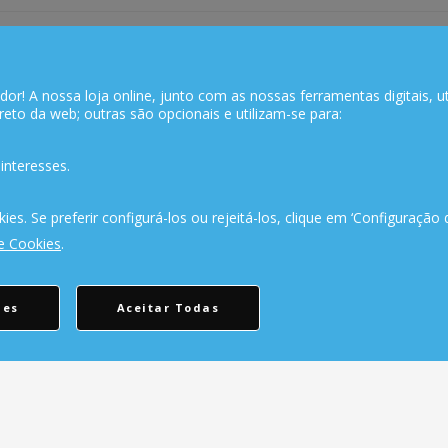
CONSULTAR REPARAÇÃO
DEVOLUÇÕES
Consulte aqui a sua
Devolução Garanti
reparação
! A nossa loja online, junto com as nossas ferramentas digitais, util
eto da web; outras são opcionais e utilizam-se para:
interesses.
INFORMAÇÕES
APOIO AO CLIENTE
kies. Se preferir configurá-los ou rejeitá-los, clique em ‘Configuração 
de Cookies
.
Sobre Nós
Criar Conta
Termos & Condições
As Minhas Encomenda
Política de Privacidade
Lista de Desejos
ies
Aceitar Todas
Trocas & Devoluções
Lista de Comparação
Métodos de Pagamento
Solicitar uma Devoluçã
Resolução de Litígios
Expedição
Livro de reclamações
Utilização de Cookies
Mapa do site