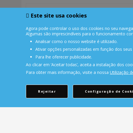
PORTES GRÁTIS
Este site usa cookies
Encomendas acima de 150€
Agora pode controlar o uso dos cookies no seu navegador
Algumas são imprescindíveis para o funcionamento corr
Analisar como o nosso website é utilizado.
Ativar opções personalizadas em função dos seus 
Para lhe oferecer publicidade.
CONTACTOS
Ao clicar em ‘Aceitar todas’, aceita a instalação dos coo
Para obter mais informação, visite a nossa
Utilização 
Rua Álvaro Castelões Nº413 R/C
4450-042 Matosinhos Portugal
comercial@cellrepair.pt
Rejeitar
Configuração de Cook
vendas@cellrepair.pt
229 380 496
Chamada para a rede fixa nacional
910 991 733
Chamada para a rede móvel nacional MEO
910991733