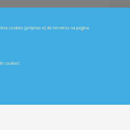
SUPORTE ONLINE
da!
iza cookies [próprias e] de terceiros na página.
NEWSLETTER
de cookies’.
SUBSCREVER
s
REDES SOCIAIS
o