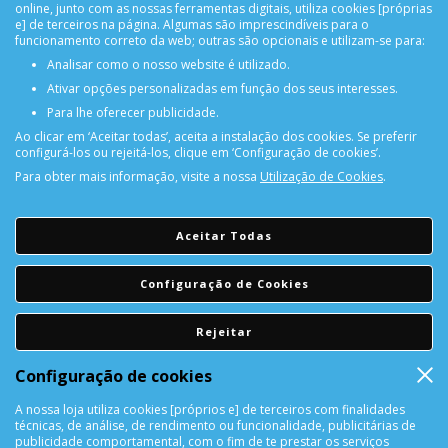
online, junto com as nossas ferramentas digitais, utiliza cookies [próprias
e] de terceiros na página. Algumas são imprescindíveis para o
funcionamento correto da web; outras são opcionais e utilizam-se para:
Analisar como o nosso website é utilizado.
Ativar opções personalizadas em função dos seus interesses.
PORTES GRÁTIS
Para lhe oferecer publicidade.
Encomendas acima de 150€
Ao clicar em ‘Aceitar todas’, aceita a instalação dos cookies. Se preferir
configurá-los ou rejeitá-los, clique em ‘Configuração de cookies’.
Para obter mais informação, visite a nossa
Utilização de Cookies
.
CONSULTAR REPARAÇÃO
Consulte aqui a sua reparação
Aceitar Todas
DEVOLUÇÕES
Configuração de Cookies
Devolução Garantida!
Rejeitar
SUPORTE ONLINE
Configuração de cookies
A nossa loja utiliza cookies [próprios e] de terceiros com finalidades
técnicas, de análise, de rendimento ou funcionalidade, publicitárias de
publicidade comportamental, com o fim de te prestar os serviços