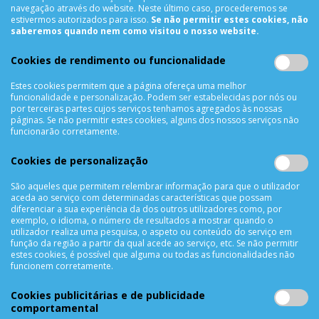
Termos & Condições
navegação através do website. Neste último caso, procederemos se
estivermos autorizados para isso.
Se não permitir estes cookies, não
Política de Privacidade
saberemos quando nem como visitou o nosso website.
Trocas & Devoluções
Métodos de Pagamento
Cookies de rendimento ou funcionalidade
Resolução de Litígios
Estes cookies permitem que a página ofereça uma melhor
Livro de reclamações
funcionalidade e personalização. Podem ser estabelecidas por nós ou
por terceiras partes cujos serviços tenhamos agregados às nossas
Mapa do site
páginas. Se não permitir estes cookies, alguns dos nossos serviços não
funcionarão corretamente.
APOIO AO CLIENTE
Cookies de personalização
Criar Conta
As Minhas Encomendas
São aqueles que permitem relembrar informação para que o utilizador
aceda ao serviço com determinadas características que possam
Lista de Desejos
diferenciar a sua experiência da dos outros utilizadores como, por
Lista de Comparação
exemplo, o idioma, o número de resultados a mostrar quando o
utilizador realiza uma pesquisa, o aspeto ou conteúdo do serviço em
Solicitar uma Devolução
função da região a partir da qual acede ao serviço, etc. Se não permitir
estes cookies, é possível que alguma ou todas as funcionalidades não
Expedição
funcionem corretamente.
Utilização de Cookies
Cookies publicitárias e de publicidade
NEWSLETTER
comportamental