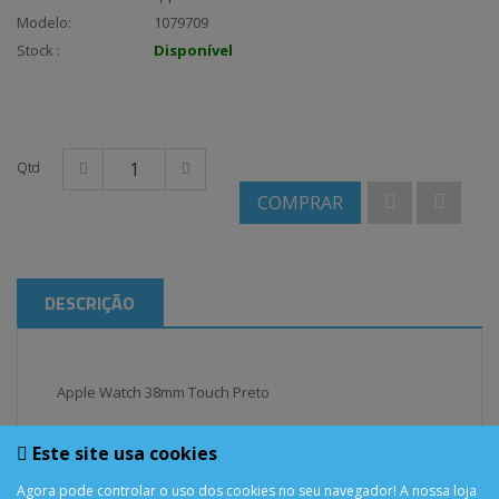
Modelo:
1079709
Stock :
Disponível
Qtd
COMPRAR
DESCRIÇÃO
Apple Watch 38mm Touch Preto
Este site usa cookies
Agora pode controlar o uso dos cookies no seu navegador! A nossa loja