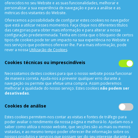
oferecidos no seu Website e as suas funcionalidades, melhorar e
personalizar a sua experiência de navegação e para a análise e as
métricas dos visitantes do Website.
Oferecemos a possibilidade de configurar estes cookies no navegador
CONTACTOS
que está a utilizar nesses momentos. Faça clique nos diferentes títulos
das categorias para obter mais informação e para alterar a nossa
Rua Álvaro Castelões Nº413 R/C
configuração predeterminada. Tenha em conta que o bloqueio de certos
tipos de cookies pode ter um impacto na sua experiência no Website e
4450-042 Matosinhos Portugal
nos serviços que podemos oferecer-lhe. Para mais informação, pode
comercial@cellrepair.pt
rever a nossa
Utilização de Cookies
.
vendas@cellrepair.pt
Cookies técnicas ou imprescindíveis
229 380 496
Chamada para a rede fixa nacional
910 991 733
Chamada para a rede móvel nacional MEO
Necessitamos destes cookies para que o nosso website possa funcionar
de maneira correta. Ajuda-nos a prevenir qualquer erro durante a
910991733
navegação ou permite que efetue uma compra. Assim poderemos
melhorar a qualidade do nosso serviço. Estes cookies
não podem ser
Segunda a Sexta das 10h00 às 19h00
desativadas
.
Sábado das 9h00 às 13h00
Cookies de análise
Estes cookies permitem-nos contar as visitas e fontes de tráfego para
INFORMAÇÕES
poder avaliar o rendimento da nossa página e melhorá-lo. Ajudam-nos a
saber como utiliza o nosso website, que secções são as mais ou menos
visitadas, e ao mesmo tempo poder oferecer-lhe informação sobre os
Sobre Nós
nossos produtos e serviços que possam ser do seu interesse durante a