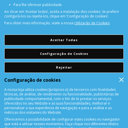
Para lhe oferecer publicidade.
Ao clicar em ‘Aceitar todas’, aceita a instalação dos cookies. Se preferir
configurá-los ou rejeitá-los, clique em ‘Configuração de cookies’.
Para obter mais informação, visite a nossa
Utilização de Cookies
.
PORTES GRÁTIS
Encomendas acima de 150€
Aceitar Todas
CONSULTAR REPARAÇÃO
Configuração de Cookies
Consulte aqui a sua reparação
Rejeitar
DEVOLUÇÕES
Configuração de cookies
Devolução Garantida!
A nossa loja utiliza cookies [próprios e] de terceiros com finalidades
técnicas, de análise, de rendimento ou funcionalidade, publicitárias de
SUPORTE ONLINE
publicidade comportamental, com o fim de te prestar os serviços
oferecidos no seu Website e as suas funcionalidades, melhorar e
personalizar a sua experiência de navegação e para a análise e as
métricas dos visitantes do Website.
Oferecemos a possibilidade de configurar estes cookies no navegador
que está a utilizar nesses momentos. Faça clique nos diferentes títulos