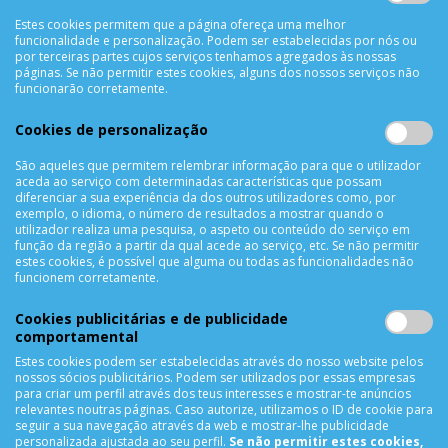
Política de Privacidade
Estes cookies permitem que a página ofereça uma melhor
funcionalidade e personalização. Podem ser estabelecidas por nós ou
Trocas & Devoluções
por terceiras partes cujos serviços tenhamos agregados às nossas
Métodos de Pagamento
páginas. Se não permitir estes cookies, alguns dos nossos serviços não
funcionarão corretamente.
Resolução de Litígios
Livro de reclamações
Cookies de personalização
Mapa do site
São aqueles que permitem relembrar informação para que o utilizador
aceda ao serviço com determinadas características que possam
APOIO AO CLIENTE
diferenciar a sua experiência da dos outros utilizadores como, por
exemplo, o idioma, o número de resultados a mostrar quando o
Criar Conta
utilizador realiza uma pesquisa, o aspeto ou conteúdo do serviço em
função da região a partir da qual acede ao serviço, etc. Se não permitir
As Minhas Encomendas
estes cookies, é possível que alguma ou todas as funcionalidades não
Lista de Desejos
funcionem corretamente.
Lista de Comparação
Cookies publicitárias e de publicidade
Solicitar uma Devolução
comportamental
Expedição
Estes cookies podem ser estabelecidas através do nosso website pelos
Utilização de Cookies
nossos sócios publicitários. Podem ser utilizados por essas empresas
para criar um perfil através dos teus interesses e mostrar-te anúncios
relevantes noutras páginas. Caso autorize, utilizamos o ID de cookie para
NEWSLETTER
seguir a sua navegação através da web e mostrar-lhe publicidade
personalizada ajustada ao seu perfil.
Se não permitir estes cookies,