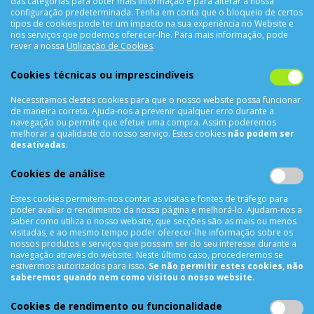
das categorias para obter mais informação e para alterar a nossa
configuração predeterminada. Tenha em conta que o bloqueio de certos
tipos de cookies pode ter um impacto na sua experiência no Website e
nos serviços que podemos oferecer-lhe. Para mais informação, pode
CONTACTOS
rever a nossa
Utilização de Cookies
.
Rua Álvaro Castelões Nº413 R/C
Cookies técnicas ou imprescindíveis
4450-042 Matosinhos Portugal
Necessitamos destes cookies para que o nosso website possa funcionar
comercial@cellrepair.pt
de maneira correta. Ajuda-nos a prevenir qualquer erro durante a
vendas@cellrepair.pt
navegação ou permite que efetue uma compra. Assim poderemos
melhorar a qualidade do nosso serviço. Estes cookies
não podem ser
229 380 496
Chamada para a rede fixa nacional
desativadas
.
910 991 733
Chamada para a rede móvel nacional MEO
Cookies de análise
910991733
Estes cookies permitem-nos contar as visitas e fontes de tráfego para
Segunda a Sexta das 10h00 às 19h00
poder avaliar o rendimento da nossa página e melhorá-lo. Ajudam-nos a
Sábado das 9h00 às 13h00
saber como utiliza o nosso website, que secções são as mais ou menos
visitadas, e ao mesmo tempo poder oferecer-lhe informação sobre os
nossos produtos e serviços que possam ser do seu interesse durante a
navegação através do website. Neste último caso, procederemos se
estivermos autorizados para isso.
Se não permitir estes cookies, não
INFORMAÇÕES
saberemos quando nem como visitou o nosso website.
Sobre Nós
Cookies de rendimento ou funcionalidade
Termos & Condições