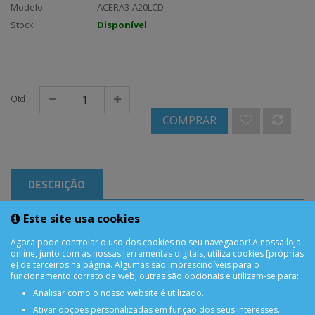
Modelo:
ACERA3-A20LCD
Stock :
Disponível
Qtd
COMPRAR
DESCRIÇÃO
Este site usa cookies
Acer Iconia A3-A20 LCD
Agora pode controlar o uso dos cookies no seu navegador! A nossa loja
online, junto com as nossas ferramentas digitais, utiliza cookies [próprias
e] de terceiros na página. Algumas são imprescindíveis para o
funcionamento correto da web; outras são opcionais e utilizam-se para:
Analisar como o nosso website é utilizado.
Ativar opções personalizadas em função dos seus interesses.