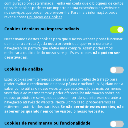
configuração predeterminada. Tenha em conta que o bloqueio de certos
tipos de cookies pode ter um impacto na sua experiência no Website e
nos serviços que podemos oferecer-lhe. Para mais informação, pode
CONTACTOS
rever a nossa
Utilização de Cookies
.
Rua Álvaro Castelões Nº413 R/C
Cookies técnicas ou imprescindíveis
4450-042 Matosinhos Portugal
Necessitamos destes cookies para que o nosso website possa funcionar
comercial@cellrepair.pt
de maneira correta. Ajuda-nos a prevenir qualquer erro durante a
vendas@cellrepair.pt
navegação ou permite que efetue uma compra. Assim poderemos
melhorar a qualidade do nosso serviço. Estes cookies
não podem ser
229 380 496
Chamada para a rede fixa nacional
desativadas
.
910 991 733
Chamada para a rede móvel nacional MEO
Cookies de análise
910991733
Estes cookies permitem-nos contar as visitas e fontes de tráfego para
Segunda a Sexta das 10h00 às 19h00
poder avaliar o rendimento da nossa página e melhorá-lo. Ajudam-nos a
Sábado das 9h00 às 13h00
saber como utiliza o nosso website, que secções são as mais ou menos
visitadas, e ao mesmo tempo poder oferecer-lhe informação sobre os
nossos produtos e serviços que possam ser do seu interesse durante a
navegação através do website. Neste último caso, procederemos se
estivermos autorizados para isso.
Se não permitir estes cookies, não
INFORMAÇÕES
saberemos quando nem como visitou o nosso website.
Sobre Nós
Cookies de rendimento ou funcionalidade
Termos & Condições