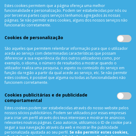
Política de Privacidade
Estes cookies permitem que a página ofereça uma melhor
funcionalidade e personalização. Podem ser estabelecidas por nós ou
Trocas & Devoluções
por terceiras partes cujos serviços tenhamos agregados às nossas
Métodos de Pagamento
páginas. Se não permitir estes cookies, alguns dos nossos serviços não
funcionarão corretamente.
Resolução de Litígios
Livro de reclamações
Cookies de personalização
Mapa do site
São aqueles que permitem relembrar informação para que o utilizador
aceda ao serviço com determinadas características que possam
APOIO AO CLIENTE
diferenciar a sua experiência da dos outros utilizadores como, por
exemplo, o idioma, o número de resultados a mostrar quando o
Criar Conta
utilizador realiza uma pesquisa, o aspeto ou conteúdo do serviço em
função da região a partir da qual acede ao serviço, etc. Se não permitir
As Minhas Encomendas
estes cookies, é possível que alguma ou todas as funcionalidades não
Lista de Desejos
funcionem corretamente.
Lista de Comparação
Cookies publicitárias e de publicidade
Solicitar uma Devolução
comportamental
Expedição
Estes cookies podem ser estabelecidas através do nosso website pelos
Utilização de Cookies
nossos sócios publicitários. Podem ser utilizados por essas empresas
para criar um perfil através dos teus interesses e mostrar-te anúncios
relevantes noutras páginas. Caso autorize, utilizamos o ID de cookie para
NEWSLETTER
seguir a sua navegação através da web e mostrar-lhe publicidade
personalizada ajustada ao seu perfil.
Se não permitir estes cookies,