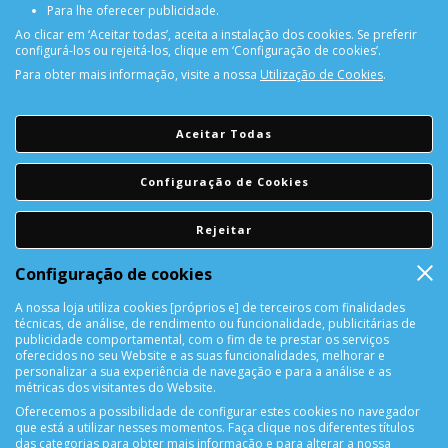
Para lhe oferecer publicidade.
Ao clicar em ‘Aceitar todas’, aceita a instalação dos cookies. Se preferir
configurá-los ou rejeitá-los, clique em ‘Configuração de cookies’.
Para obter mais informação, visite a nossa
Utilização de Cookies
.
PORTES GRÁTIS
Encomendas acima de 150€
Aceitar Todas
CONSULTAR REPARAÇÃO
Configuração de Cookies
Consulte aqui a sua reparação
Rejeitar
DEVOLUÇÕES
Configuração de cookies
Devolução Garantida!
A nossa loja utiliza cookies [próprios e] de terceiros com finalidades
técnicas, de análise, de rendimento ou funcionalidade, publicitárias de
SUPORTE ONLINE
publicidade comportamental, com o fim de te prestar os serviços
oferecidos no seu Website e as suas funcionalidades, melhorar e
personalizar a sua experiência de navegação e para a análise e as
métricas dos visitantes do Website.
Oferecemos a possibilidade de configurar estes cookies no navegador
que está a utilizar nesses momentos. Faça clique nos diferentes títulos
das categorias para obter mais informação e para alterar a nossa