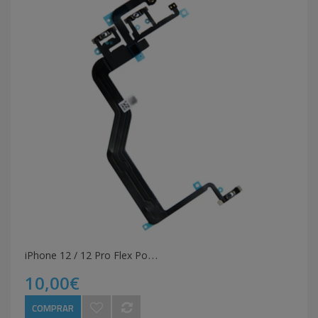
i
Phone 12 / 12 Pro Flex Power e Volume
10,00€
COMPRAR