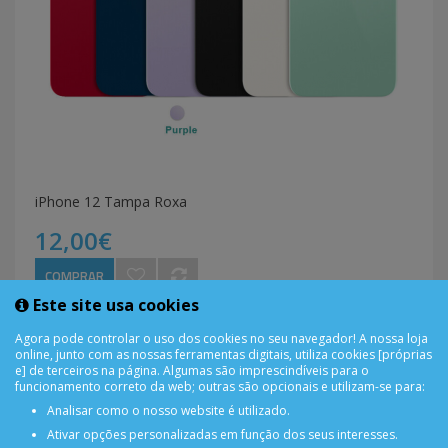
iPhone 12 Tampa Roxa
12,00€
COMPRAR
Este site usa cookies
Agora pode controlar o uso dos cookies no seu navegador! A nossa loja
online, junto com as nossas ferramentas digitais, utiliza cookies [próprias
e] de terceiros na página. Algumas são imprescindíveis para o
1
2
>
>|
funcionamento correto da web; outras são opcionais e utilizam-se para:
Analisar como o nosso website é utilizado.
Ativar opções personalizadas em função dos seus interesses.