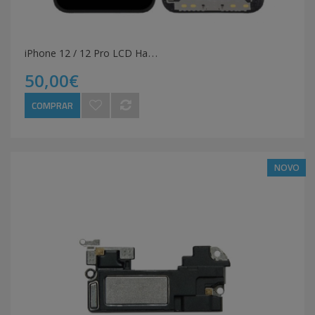
i
Phone 12 / 12 Pro LCD Hard OLED
50,00€
COMPRAR
NOVO