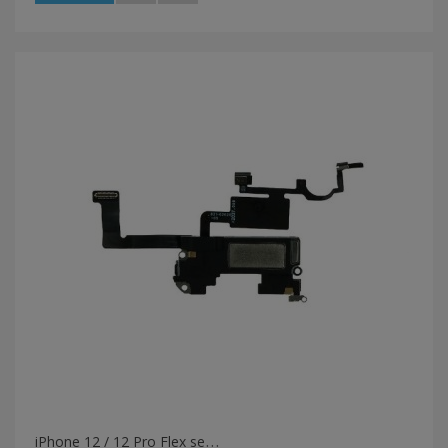
i
Phone 12 / 12 Pro Flex sensor proximidade + altifalante