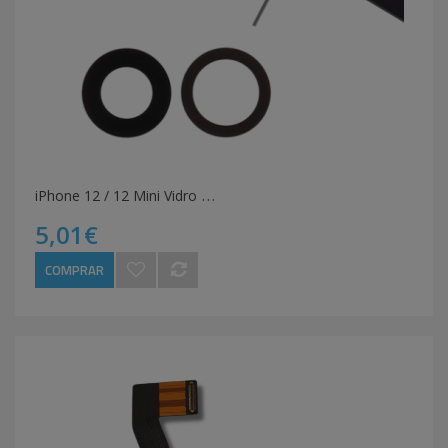
i
Phone 12 / 12 Mini Vidro De Câmara
5,01€
COMPRAR