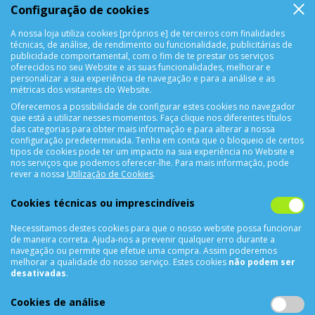
Configuração de cookies
Devolução Garantida!
A nossa loja utiliza cookies [próprios e] de terceiros com finalidades
técnicas, de análise, de rendimento ou funcionalidade, publicitárias de
SUPORTE ONLINE
publicidade comportamental, com o fim de te prestar os serviços
oferecidos no seu Website e as suas funcionalidades, melhorar e
personalizar a sua experiência de navegação e para a análise e as
métricas dos visitantes do Website.
Oferecemos a possibilidade de configurar estes cookies no navegador
que está a utilizar nesses momentos. Faça clique nos diferentes títulos
das categorias para obter mais informação e para alterar a nossa
configuração predeterminada. Tenha em conta que o bloqueio de certos
tipos de cookies pode ter um impacto na sua experiência no Website e
nos serviços que podemos oferecer-lhe. Para mais informação, pode
CONTACTOS
rever a nossa
Utilização de Cookies
.
Rua Álvaro Castelões Nº413 R/C
Cookies técnicas ou imprescindíveis
4450-042 Matosinhos Portugal
Necessitamos destes cookies para que o nosso website possa funcionar
comercial@cellrepair.pt
de maneira correta. Ajuda-nos a prevenir qualquer erro durante a
vendas@cellrepair.pt
navegação ou permite que efetue uma compra. Assim poderemos
melhorar a qualidade do nosso serviço. Estes cookies
não podem ser
229 380 496
Chamada para a rede fixa nacional
desativadas
.
910 991 733
Chamada para a rede móvel nacional MEO
Cookies de análise
910991733