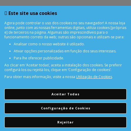
Este site usa cookies
Agora pode controlar o uso dos cookies no seu navegador! A nossa loja
online, junto com as nossas ferramentas digitais, utiliza cookies [próprias
e] de terceiros na página. Algumas são imprescindíveis para o
funcionamento correto da web; outras são opcionais e utilizam-se para:
Analisar como o nosso website é utilizado.
Ativar opções personalizadas em função dos seus interesses.
Para lhe oferecer publicidade.
Ao clicar em ‘Aceitar todas’, aceita a instalação dos cookies. Se preferir
configurá-los ou rejeitá-los, clique em ‘Configuração de cookies’.
Para obter mais informação, visite a nossa
Utilização de Cookies
.
PORTES GRÁTIS
Encomendas acima de 150€
Aceitar Todas
CONSULTAR REPARAÇÃO
Configuração de Cookies
Consulte aqui a sua reparação
Rejeitar
DEVOLUÇÕES