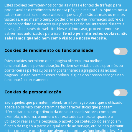
Estes cookies permitem-nos contar as visitas e fontes de tráfego para
Segunda a Sexta das 10h00 às 19h00
poder avaliar o rendimento da nossa página e melhorá-lo. Ajudam-nos a
Sábado das 9h00 às 13h00
saber como utiliza o nosso website, que secções são as mais ou menos
visitadas, e ao mesmo tempo poder oferecer-lhe informação sobre os
nossos produtos e serviços que possam ser do seu interesse durante a
navegação através do website. Neste último caso, procederemos se
estivermos autorizados para isso.
Se não permitir estes cookies, não
INFORMAÇÕES
saberemos quando nem como visitou o nosso website.
Sobre Nós
Cookies de rendimento ou funcionalidade
Termos & Condições
Política de Privacidade
Estes cookies permitem que a página ofereça uma melhor
funcionalidade e personalização. Podem ser estabelecidas por nós ou
Trocas & Devoluções
por terceiras partes cujos serviços tenhamos agregados às nossas
Métodos de Pagamento
páginas. Se não permitir estes cookies, alguns dos nossos serviços não
funcionarão corretamente.
Resolução de Litígios
Livro de reclamações
Cookies de personalização
Mapa do site
São aqueles que permitem relembrar informação para que o utilizador
aceda ao serviço com determinadas características que possam
APOIO AO CLIENTE
diferenciar a sua experiência da dos outros utilizadores como, por
exemplo, o idioma, o número de resultados a mostrar quando o
Criar Conta
utilizador realiza uma pesquisa, o aspeto ou conteúdo do serviço em
função da região a partir da qual acede ao serviço, etc. Se não permitir
As Minhas Encomendas
estes cookies, é possível que alguma ou todas as funcionalidades não