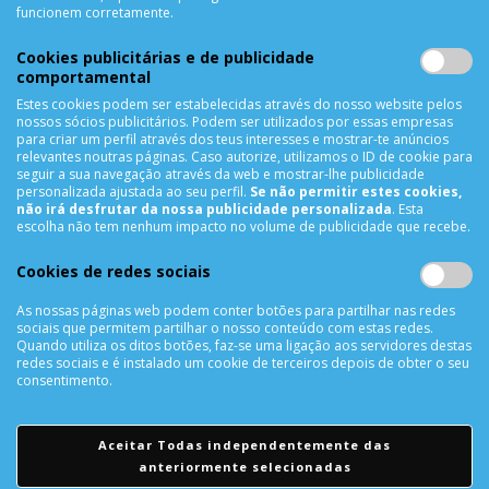
Lista de Desejos
funcionem corretamente.
Lista de Comparação
Cookies publicitárias e de publicidade
Solicitar uma Devolução
comportamental
Expedição
Estes cookies podem ser estabelecidas através do nosso website pelos
Utilização de Cookies
nossos sócios publicitários. Podem ser utilizados por essas empresas
para criar um perfil através dos teus interesses e mostrar-te anúncios
relevantes noutras páginas. Caso autorize, utilizamos o ID de cookie para
NEWSLETTER
seguir a sua navegação através da web e mostrar-lhe publicidade
personalizada ajustada ao seu perfil.
Se não permitir estes cookies,
não irá desfrutar da nossa publicidade personalizada
. Esta
escolha não tem nenhum impacto no volume de publicidade que recebe.
SUBSCREVER
Cookies de redes sociais
As nossas páginas web podem conter botões para partilhar nas redes
sociais que permitem partilhar o nosso conteúdo com estas redes.
REDES SOCIAIS
Quando utiliza os ditos botões, faz-se uma ligação aos servidores destas
redes sociais e é instalado um cookie de terceiros depois de obter o seu
consentimento.
Aceitar Todas independentemente das
anteriormente selecionadas
© Todos os direitos reservados a
CellRepair - Telemóveis,