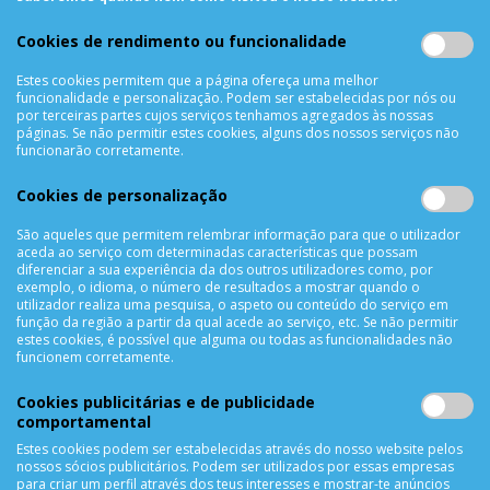
Sobre Nós
Cookies de rendimento ou funcionalidade
Termos & Condições
Política de Privacidade
Estes cookies permitem que a página ofereça uma melhor
funcionalidade e personalização. Podem ser estabelecidas por nós ou
Trocas & Devoluções
por terceiras partes cujos serviços tenhamos agregados às nossas
páginas. Se não permitir estes cookies, alguns dos nossos serviços não
Métodos de Pagamento
funcionarão corretamente.
Resolução de Litígios
Livro de reclamações
Cookies de personalização
Mapa do site
São aqueles que permitem relembrar informação para que o utilizador
aceda ao serviço com determinadas características que possam
APOIO AO CLIENTE
diferenciar a sua experiência da dos outros utilizadores como, por
exemplo, o idioma, o número de resultados a mostrar quando o
Criar Conta
utilizador realiza uma pesquisa, o aspeto ou conteúdo do serviço em
função da região a partir da qual acede ao serviço, etc. Se não permitir
As Minhas Encomendas
estes cookies, é possível que alguma ou todas as funcionalidades não
Lista de Desejos
funcionem corretamente.
Lista de Comparação
Cookies publicitárias e de publicidade
Solicitar uma Devolução
comportamental
Expedição
Estes cookies podem ser estabelecidas através do nosso website pelos
Utilização de Cookies
nossos sócios publicitários. Podem ser utilizados por essas empresas
para criar um perfil através dos teus interesses e mostrar-te anúncios