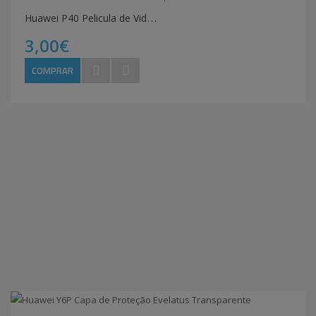
H
uawei P40 Pelicula de Vidro temperado Blue Star 9H
3,00€
COMPRAR