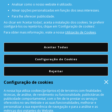
Analisar como o nosso website é utilizado.
Ativar opções personalizadas em função dos seus interesses.
Para lhe oferecer publicidade.
Ao clicar em ‘Aceitar todas’, aceita a instalação dos cookies. Se preferir
configurá-los ou rejeitá-los, clique em ‘Configuração de cookies’.
Para obter mais informação, visite a nossa
Utilização de Cookies
.
PORTES GRÁTIS
Encomendas acima de 150€
Aceitar Todas
CONSULTAR REPARAÇÃO
Configuração de Cookies
Consulte aqui a sua reparação
Rejeitar
DEVOLUÇÕES
Configuração de cookies
Devolução Garantida!
A nossa loja utiliza cookies [próprios e] de terceiros com finalidades
técnicas, de análise, de rendimento ou funcionalidade, publicitárias de
SUPORTE ONLINE
publicidade comportamental, com o fim de te prestar os serviços
oferecidos no seu Website e as suas funcionalidades, melhorar e
personalizar a sua experiência de navegação e para a análise e as
métricas dos visitantes do Website.