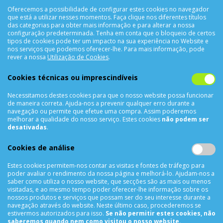
Oferecemos a possibilidade de configurar estes cookies no navegador
que está a utilizar nesses momentos. Faça clique nos diferentes títulos
das categorias para obter mais informação e para alterar a nossa
configuração predeterminada. Tenha em conta que o bloqueio de certos
tipos de cookies pode ter um impacto na sua experiência no Website e
nos serviços que podemos oferecer-lhe. Para mais informação, pode
CONTACTOS
rever a nossa
Utilização de Cookies
.
Rua Álvaro Castelões Nº413 R/C
Cookies técnicas ou imprescindíveis
4450-042 Matosinhos Portugal
Necessitamos destes cookies para que o nosso website possa funcionar
comercial@cellrepair.pt
de maneira correta. Ajuda-nos a prevenir qualquer erro durante a
vendas@cellrepair.pt
navegação ou permite que efetue uma compra. Assim poderemos
melhorar a qualidade do nosso serviço. Estes cookies
não podem ser
229 380 496
Chamada para a rede fixa nacional
desativadas
.
910 991 733
Chamada para a rede móvel nacional MEO
Cookies de análise
910991733
Estes cookies permitem-nos contar as visitas e fontes de tráfego para
Segunda a Sexta das 10h00 às 19h00
poder avaliar o rendimento da nossa página e melhorá-lo. Ajudam-nos a
saber como utiliza o nosso website, que secções são as mais ou menos
Sábado das 9h00 às 13h00
visitadas, e ao mesmo tempo poder oferecer-lhe informação sobre os
nossos produtos e serviços que possam ser do seu interesse durante a
navegação através do website. Neste último caso, procederemos se
estivermos autorizados para isso.
Se não permitir estes cookies, não
INFORMAÇÕES
saberemos quando nem como visitou o nosso website.