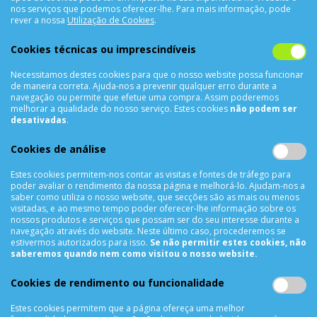
nos serviços que podemos oferecer-lhe. Para mais informação, pode
Sobre Nós
rever a nossa
Utilização de Cookies
.
Termos & Condições
Política de Privacidade
Cookies técnicas ou imprescindíveis
Trocas & Devoluções
Necessitamos destes cookies para que o nosso website possa funcionar
Métodos de Pagamento
de maneira correta. Ajuda-nos a prevenir qualquer erro durante a
navegação ou permite que efetue uma compra. Assim poderemos
Resolução de Litígios
melhorar a qualidade do nosso serviço. Estes cookies
não podem ser
Livro de reclamações
desativadas
.
Mapa do site
Cookies de análise
APOIO AO CLIENTE
Estes cookies permitem-nos contar as visitas e fontes de tráfego para
poder avaliar o rendimento da nossa página e melhorá-lo. Ajudam-nos a
Criar Conta
saber como utiliza o nosso website, que secções são as mais ou menos
As Minhas Encomendas
visitadas, e ao mesmo tempo poder oferecer-lhe informação sobre os
nossos produtos e serviços que possam ser do seu interesse durante a
Lista de Desejos
navegação através do website. Neste último caso, procederemos se
Lista de Comparação
estivermos autorizados para isso.
Se não permitir estes cookies, não
saberemos quando nem como visitou o nosso website.
Solicitar uma Devolução
Expedição
Cookies de rendimento ou funcionalidade
Utilização de Cookies
Estes cookies permitem que a página ofereça uma melhor