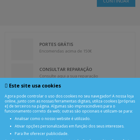
CONTINUAR
PORTES GRÁTIS
Encomendas acima de 150€
CONSULTAR REPARAÇÃO
Consulte aqui a sua reparação
Este site usa cookies
DEVOLUÇÕES
Agora pode controlar o uso dos cookies no seu navegador! A nossa loja
Devolução Garantida!
online, junto com as nossas ferramentas digitais, utiliza cookies [próprias
e] de terceiros na página. Algumas são imprescindíveis para o
funcionamento correto da web; outras são opcionais e utilizam-se para:
Analisar como o nosso website é utilizado.
SUPORTE ONLINE
Ativar opções personalizadas em função dos seus interesses.
Para lhe oferecer publicidade.