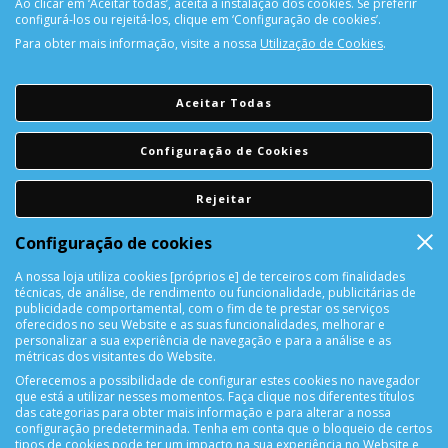
Ao clicar em ‘Aceitar todas’, aceita a instalação dos cookies. Se preferir
configurá-los ou rejeitá-los, clique em ‘Configuração de cookies’.
Para obter mais informação, visite a nossa
Utilização de Cookies
.
CONTACTOS
Aceitar Todas
Rua Álvaro Castelões Nº413 R/C
Configuração de Cookies
4450-042 Matosinhos Portugal
comercial@cellrepair.pt
Rejeitar
vendas@cellrepair.pt
229 380 496
Configuração de cookies
Chamada para a rede fixa nacional
910 991 733
Chamada para a rede móvel nacional MEO
A nossa loja utiliza cookies [próprios e] de terceiros com finalidades
técnicas, de análise, de rendimento ou funcionalidade, publicitárias de
910991733
publicidade comportamental, com o fim de te prestar os serviços
oferecidos no seu Website e as suas funcionalidades, melhorar e
Segunda a Sexta das 10h00 às 19h00
personalizar a sua experiência de navegação e para a análise e as
métricas dos visitantes do Website.
Sábado das 9h00 às 13h00
Oferecemos a possibilidade de configurar estes cookies no navegador
que está a utilizar nesses momentos. Faça clique nos diferentes títulos
das categorias para obter mais informação e para alterar a nossa
INFORMAÇÕES
configuração predeterminada. Tenha em conta que o bloqueio de certos
tipos de cookies pode ter um impacto na sua experiência no Website e