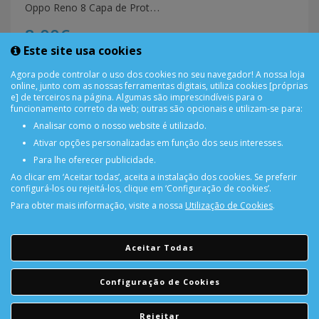
O
ppo Reno 8 Capa de Proteção Transparente Antichoque
8,00€
Este site usa cookies
COMPRAR
Agora pode controlar o uso dos cookies no seu navegador! A nossa loja
online, junto com as nossas ferramentas digitais, utiliza cookies [próprias
e] de terceiros na página. Algumas são imprescindíveis para o
funcionamento correto da web; outras são opcionais e utilizam-se para:
Analisar como o nosso website é utilizado.
Ativar opções personalizadas em função dos seus interesses.
Para lhe oferecer publicidade.
Ao clicar em ‘Aceitar todas’, aceita a instalação dos cookies. Se preferir
configurá-los ou rejeitá-los, clique em ‘Configuração de cookies’.
Para obter mais informação, visite a nossa
Utilização de Cookies
.
PORTES GRÁTIS
Encomendas acima de 150€
Aceitar Todas
CONSULTAR REPARAÇÃO
Configuração de Cookies
Consulte aqui a sua reparação
Rejeitar