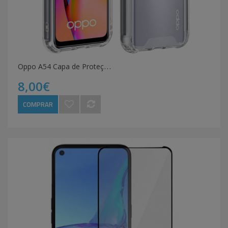
O
ppo A54 Capa de Proteção Transparente Antichoque
8,00€
COMPRAR