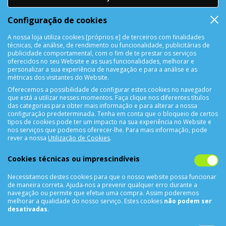
DEVOLUÇÕES
Configuração de cookies
Devolução Garantida!
A nossa loja utiliza cookies [próprios e] de terceiros com finalidades
técnicas, de análise, de rendimento ou funcionalidade, publicitárias de
SUPORTE ONLINE
publicidade comportamental, com o fim de te prestar os serviços
oferecidos no seu Website e as suas funcionalidades, melhorar e
personalizar a sua experiência de navegação e para a análise e as
métricas dos visitantes do Website.
Oferecemos a possibilidade de configurar estes cookies no navegador
que está a utilizar nesses momentos. Faça clique nos diferentes títulos
das categorias para obter mais informação e para alterar a nossa
configuração predeterminada. Tenha em conta que o bloqueio de certos
tipos de cookies pode ter um impacto na sua experiência no Website e
nos serviços que podemos oferecer-lhe. Para mais informação, pode
CONTACTOS
rever a nossa
Utilização de Cookies
.
Rua Álvaro Castelões Nº413 R/C
Cookies técnicas ou imprescindíveis
4450-042 Matosinhos Portugal
Necessitamos destes cookies para que o nosso website possa funcionar
comercial@cellrepair.pt
de maneira correta. Ajuda-nos a prevenir qualquer erro durante a
vendas@cellrepair.pt
navegação ou permite que efetue uma compra. Assim poderemos
melhorar a qualidade do nosso serviço. Estes cookies
não podem ser
229 380 496
Chamada para a rede fixa nacional
desativadas
.
910 991 733
Chamada para a rede móvel nacional MEO