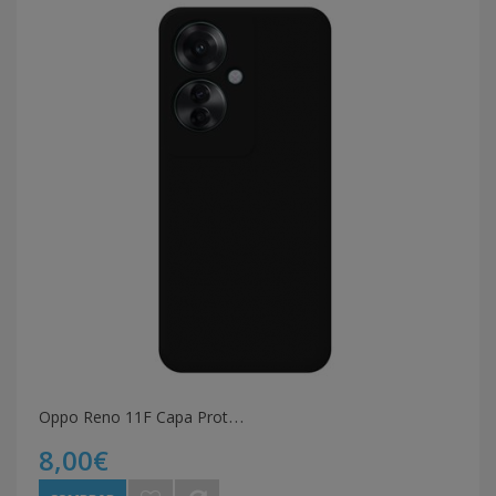
O
ppo Reno 11F Capa Protecção
8,00€