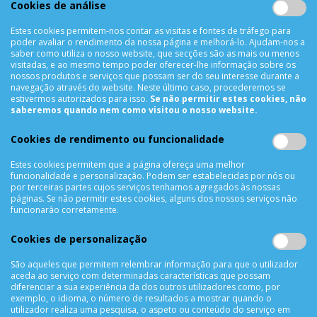
Cookies de análise
910991733
Estes cookies permitem-nos contar as visitas e fontes de tráfego para
Segunda a Sexta das 10h00 às 19h00
poder avaliar o rendimento da nossa página e melhorá-lo. Ajudam-nos a
Sábado das 9h00 às 13h00
saber como utiliza o nosso website, que secções são as mais ou menos
visitadas, e ao mesmo tempo poder oferecer-lhe informação sobre os
nossos produtos e serviços que possam ser do seu interesse durante a
navegação através do website. Neste último caso, procederemos se
estivermos autorizados para isso.
Se não permitir estes cookies, não
INFORMAÇÕES
saberemos quando nem como visitou o nosso website.
Sobre Nós
Cookies de rendimento ou funcionalidade
Termos & Condições
Política de Privacidade
Estes cookies permitem que a página ofereça uma melhor
funcionalidade e personalização. Podem ser estabelecidas por nós ou
Trocas & Devoluções
por terceiras partes cujos serviços tenhamos agregados às nossas
Métodos de Pagamento
páginas. Se não permitir estes cookies, alguns dos nossos serviços não
funcionarão corretamente.
Resolução de Litígios
Livro de reclamações
Cookies de personalização
Mapa do site
São aqueles que permitem relembrar informação para que o utilizador
aceda ao serviço com determinadas características que possam
APOIO AO CLIENTE
diferenciar a sua experiência da dos outros utilizadores como, por
exemplo, o idioma, o número de resultados a mostrar quando o
Criar Conta
utilizador realiza uma pesquisa, o aspeto ou conteúdo do serviço em