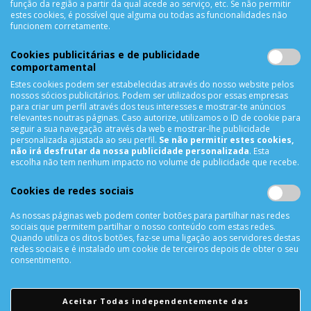
função da região a partir da qual acede ao serviço, etc. Se não permitir
As Minhas Encomendas
estes cookies, é possível que alguma ou todas as funcionalidades não
Lista de Desejos
funcionem corretamente.
Lista de Comparação
Cookies publicitárias e de publicidade
Solicitar uma Devolução
comportamental
Expedição
Estes cookies podem ser estabelecidas através do nosso website pelos
Utilização de Cookies
nossos sócios publicitários. Podem ser utilizados por essas empresas
para criar um perfil através dos teus interesses e mostrar-te anúncios
relevantes noutras páginas. Caso autorize, utilizamos o ID de cookie para
NEWSLETTER
seguir a sua navegação através da web e mostrar-lhe publicidade
personalizada ajustada ao seu perfil.
Se não permitir estes cookies,
não irá desfrutar da nossa publicidade personalizada
. Esta
escolha não tem nenhum impacto no volume de publicidade que recebe.
SUBSCREVER
Cookies de redes sociais
As nossas páginas web podem conter botões para partilhar nas redes
sociais que permitem partilhar o nosso conteúdo com estas redes.
REDES SOCIAIS
Quando utiliza os ditos botões, faz-se uma ligação aos servidores destas
redes sociais e é instalado um cookie de terceiros depois de obter o seu
consentimento.
Aceitar Todas independentemente das