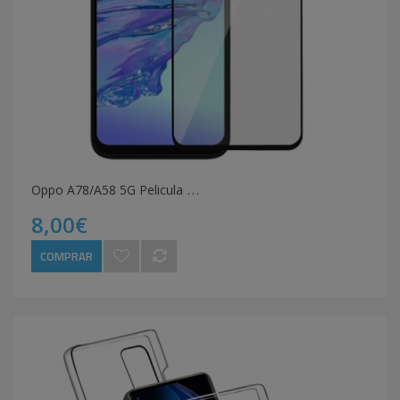
O
ppo A78/A58 5G Pelicula 3D de Vidro Temperado
8,00€
COMPRAR